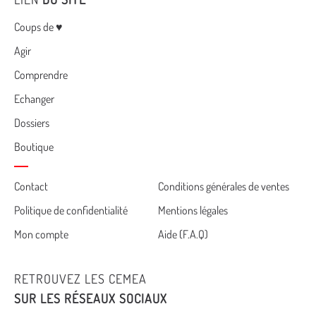
Menu
Coups de ♥
Agir
Comprendre
Echanger
Dossiers
Boutique
Cemea
Contact
Conditions générales de ventes
Politique de confidentialité
Mentions légales
footer
Mon compte
Aide (F.A.Q)
RETROUVEZ LES CEMEA
SUR LES RÉSEAUX SOCIAUX