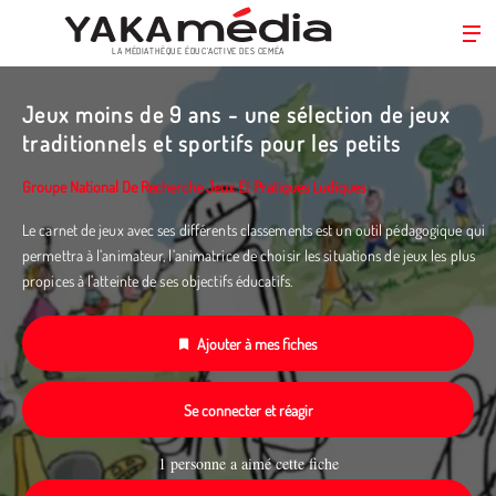
LA MÉDIATHÈQUE ÉDUC’ACTIVE DES CEMÉA
Aller
au
Jeux moins de 9 ans - une sélection de jeux
contenu
traditionnels et sportifs pour les petits
principal
Groupe National De Recherche Jeux Et Pratiques Ludiques
Le carnet de jeux avec ses différents classements est un outil pédagogique qui
permettra à l’animateur, l’animatrice de choisir les situations de jeux les plus
propices à l’atteinte de ses objectifs éducatifs.
Ajouter à mes fiches
Se connecter et réagir
1 personne a aimé cette fiche