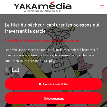
LA MÉDIATHÈQUE ÉDUC’ACTIVE DES CEMÉA
Aller
au
Le filet du pêcheur, capturer les poissons qui
contenu
traversent le cercle
principal
Groupe National De Recherche Jeux Et Pratiques Ludiques
Les pêcheurs se tiennent en rond par la main et comptent à haute voix. Au
nombre convenu entre eux à l’avance, ils referment leur cercle-filet en
emprisonnant les poissons pris au piège.
Ajouter à mes fiches
Téléchargement