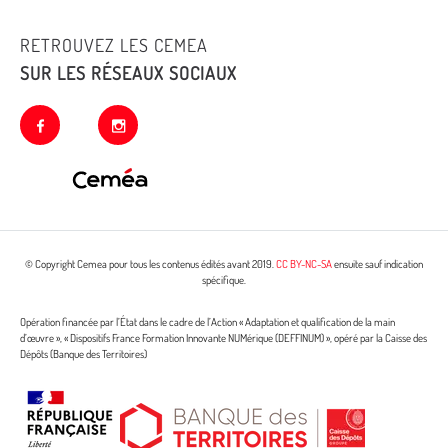
RETROUVEZ LES CEMEA
SUR LES RÉSEAUX SOCIAUX
facebook
instagram
© Copyright Cemea pour tous les contenus édités avant 2019.
CC BY-NC-SA
ensuite sauf indication
spécifique.
Opération financée par l’État dans le cadre de l’Action « Adaptation et qualification de la main
d’œuvre », « Dispositifs France Formation Innovante NUMérique (DEFFINUM) », opéré par la Caisse des
Dépôts (Banque des Territoires)