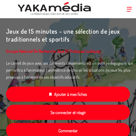
LA MÉDIATHÈQUE ÉDUC’ACTIVE DES CEMÉA
Aller
au
Jeux de 15 minutes - une sélection de jeux
contenu
traditionnels et sportifs
principal
Groupe National De Recherche Jeux Et Pratiques Ludiques
Le carnet de jeux avec ses différents classements est un outil pédagogique qui
permettra à l’animateur, l’animatrice de choisir les situations de jeux les plus
propices à l’atteinte de ses objectifs éducatifs.
Ajouter à mes fiches
Se connecter et réagir
Commenter