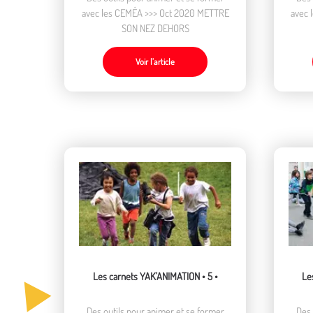
avec les CEMÉA >>> Oct 2020 METTRE
avec 
SON NEZ DEHORS
Voir l’article
Les carnets YAK'ANIMATION • 5 •
Le
Des outils pour animer et se former
Des 