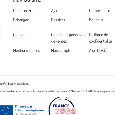
Menu
Coups de ♥
Agir
Comprendre
Echanger
Dossiers
Boutique
Cemea
Contact
Conditions générales
Politique de
de ventes
confidentialité
footer
Mentions légales
Mon compte
Aide (F.A.Q)
sauf indication spécifique.
n de la main d’œuvre », « Dispositifs France Formation Innovante NUMérique (DEFFINUM) », opéré par la Cai