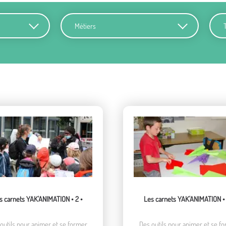
Métiers
Terr
s carnets YAK'ANIMATION • 2 •
Les carnets YAK'ANIMATION • 
outils pour animer et se former
Des outils pour animer et se f