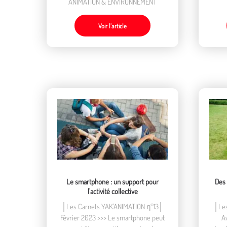
ANIMATION & ENVIRONNEMENT
Voir l’article
Le smartphone : un support pour
Des 
l'activité collective
│Les Carnets YAK'ANIMATION η°13│
│Les
Février 2023 >>> Le smartphone peut
Av