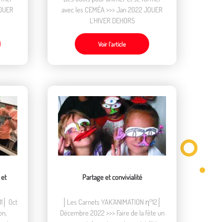
JOUER
avec les CEMÉA >>> Jan 2022 JOUER
L'HIVER DEHORS
Voir l’article
 et
Partage et convivialité
1│ Oct
│Les Carnets YAK'ANIMATION η°12│
on,
Décembre 2022 >>> Faire de la fête un