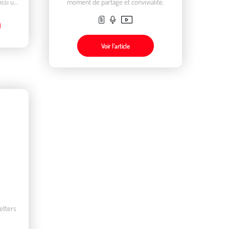
ussi un
moment de partage et convivialité.
onnage.
Voir l’article
etters