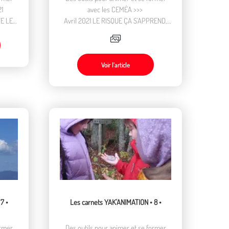
1
avec les CEMÉA >>>
E LES
Avril 2021 LE RISQUE ÇA S'APPREND,
LE RISQUE ÇA SE PREND
Voir l’article
7 •
Les carnets YAK'ANIMATION • 8 •
ormer
Des outils pour animer et se former