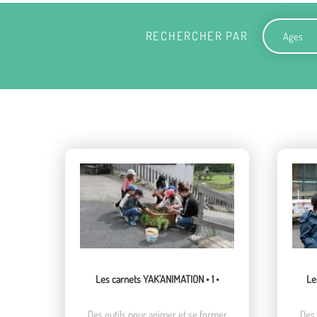
Ages
RECHERCHER PAR
Les carnets YAK'ANIMATION • 1 •
Le
Des outils pour animer et se former
Des 