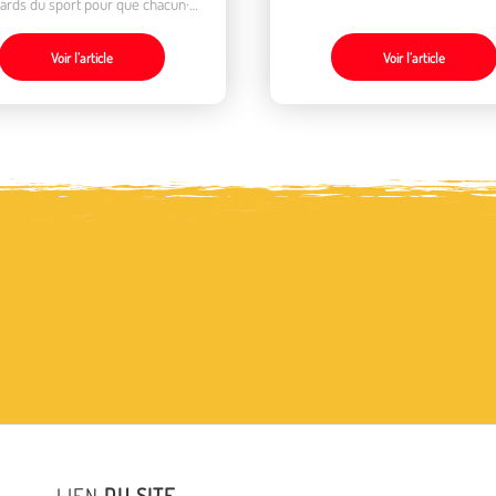
ards du sport pour que chacun·e
participe et prenne plaisir.
Voir l’article
Voir l’article
LIEN
DU SITE