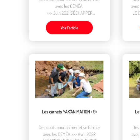
avec les CEMÉA
avec
>>> Juin 2021 S’ÉCHAPPER
LE 
AUTREMENT
Voir l’article
Les carnets YAK'ANIMATION • 9•
Le
Des outils pour animer et se former
Des 
avec les CEMÉA >>> Avril 2022
avec