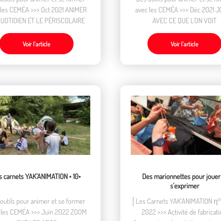
 les CEMÉA >>> Oct 2021 ANIMER
avec les CEMÉA >>> Déc 2021 
QUOTIDIEN ET LE PÉRISCOLAIRE
AVEC CE QUE L'ON VOIT
Voir l’article
Voir l’article
s carnets YAK'ANIMATION • 10•
Des marionnettes pour jouer
s'exprimer
outils pour animer et se former
│Les Carnets YAK'ANIMATION η°1
 les CEMÉA >>> Juin 2022 ZOOM
2022 >>> Activité de fabricati