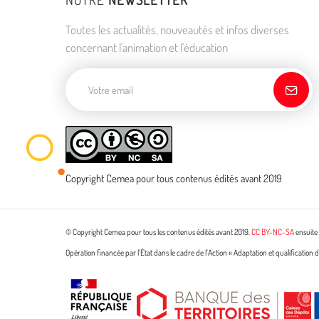
Toutes les actualités, nouveautés et infos diverses
concernant l'animation et l'éducation
Adresse de courriel
Copyright Cemea pour tous contenus édités avant 2019
© Copyright Cemea pour tous les contenus édités avant 2019.
CC BY-NC-SA
ensuite 
Opération financée par l’État dans le cadre de l’Action « Adaptation et qualificatio