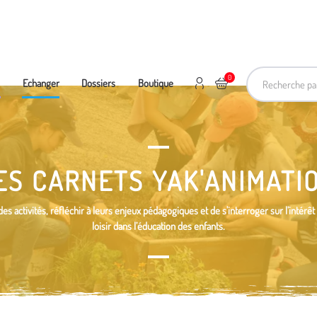
Recherche pa
0
Mon compte
Ajouter au panier
e
Echanger
Dossiers
Boutique
ES CARNETS YAK'ANIMATI
es activités, réfléchir à leurs enjeux pédagogiques et de s'interroger sur l’intérêt
loisir dans l’éducation des enfants.