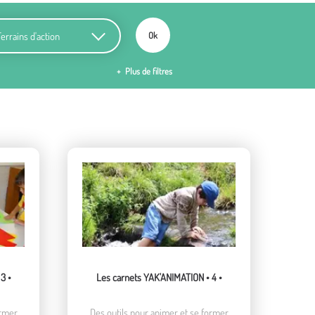
ains d'action
Ok
Plus de filtres
3 •
Les carnets YAK'ANIMATION • 4 •
ormer
Des outils pour animer et se former