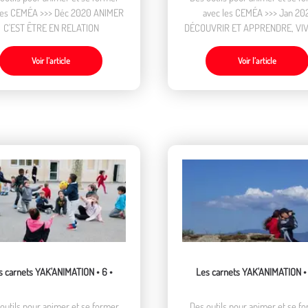
les CEMÉA >>> Déc 2020 ANIMER
avec les CEMÉA >>> Jan 202
C'EST ÊTRE EN RELATION
DÉCOUVRIR ET APPRENDRE, VIV
VACANCES !
Voir l’article
Voir l’article
s carnets YAK'ANIMATION • 6 •
Les carnets YAK'ANIMATION • 
outils pour animer et se former
Des outils pour animer et se f