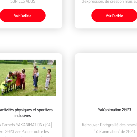
SUR LES ADOS
d'expression, de création mais a
tiers parfois objet, parfois pers
Voir l’article
Voir l’article
activités physiques et sportives
Yak'animation 2023
inclusives
 Carnets YAK'ANIMATION η°14│
Retrouver l'intégralité des newsl
ril 2023 >>> Passer outre les
"Yak'animation" de 2023