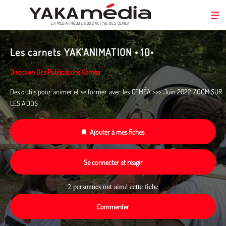
LA MÉDIATHÈQUE ÉDUC’ACTIVE DES CEMÉA
Aller
au
Les carnets YAK'ANIMATION • 10•
contenu
principal
Direction Des Publications Ceméa
Des outils pour animer et se former avec les CEMÉA >>> Juin 2022 ZOOM SUR
LES ADOS
Ajouter à mes fiches
Se connecter et réagir
2 personnes ont aimé cette fiche
Commenter