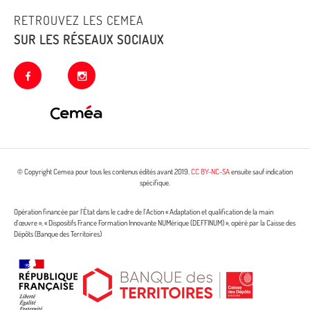
RETROUVEZ LES CEMEA
SUR LES RÉSEAUX SOCIAUX
facebook
instagram
© Copyright Cemea pour tous les contenus édités avant 2019.
CC BY-NC-SA
ensuite sauf indication
spécifique.
Opération financée par l’État dans le cadre de l’Action « Adaptation et qualification de la main
d’œuvre », « Dispositifs France Formation Innovante NUMérique (DEFFINUM) », opéré par la Caisse des
Dépôts (Banque des Territoires)