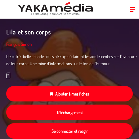
LA MÉDIATHÈQUE ÉDUC’ACTIVE DES CEMÉA
Aller
au
Lila et son corps
contenu
principal
François Simon
Deux très belles bandes dessinées qui éclairent les adolescent·es sur l’aventure
de leur corps. Une mine d’informations sur le ton de l’humour.
Ajouter à mes fiches
Téléchargement
Se connecter et réagir