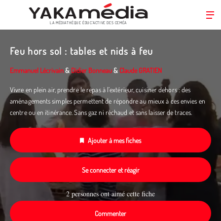
LA MÉDIATHÈQUE ÉDUC’ACTIVE DES CEMÉA
Aller
au
Feu hors sol : tables et nids à feu
contenu
principal
Emmanuel Lécrivain
&
Didier Bonneau
&
Claude GRATIEN
Vivre en plein air, prendre le repas à l’extérieur, cuisiner dehors : des
aménagements simples permettent de répondre au mieux à ces envies en
centre ou en itinérance. Sans gaz ni réchaud et sans laisser de traces.
Ajouter à mes fiches
Se connecter et réagir
2 personnes ont aimé cette fiche
Commenter