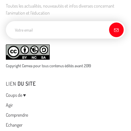
Toutes les actualités, nouveautés et infos diverses concernant
l'animation et l'éducation
Adresse de courriel
Copyright Cemea pour tous contenus édités avant 2019
LIEN
DU SITE
Menu
Coups de ♥
Agir
Comprendre
Echanger