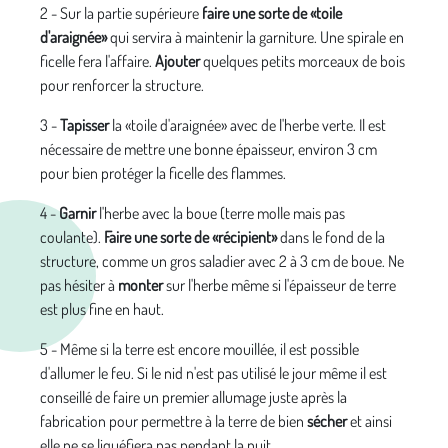
2 - Sur la partie supérieure
faire une sorte de «toile
d'araignée»
qui servira à maintenir la garniture. Une spirale en
ficelle fera l'affaire.
Ajouter
quelques petits morceaux de bois
pour renforcer la structure.
3 -
Tapisser
la «toile d'araignée» avec de l'herbe verte. Il est
nécessaire de mettre une bonne épaisseur, environ 3 cm
pour bien protéger la ficelle des flammes.
4 -
Garnir
l'herbe avec la boue (terre molle mais pas
coulante).
Faire une sorte de «récipient»
dans le fond de la
structure, comme un gros saladier avec 2 à 3 cm de boue. Ne
pas hésiter à
monter
sur l'herbe même si l'épaisseur de terre
est plus fine en haut.
5 - Même si la terre est encore mouillée, il est possible
d'allumer le feu. Si le nid n'est pas utilisé le jour même il est
conseillé de faire un premier allumage juste après la
fabrication pour permettre à la terre de bien
sécher
et ainsi
elle ne se liquéfiera pas pendant la nuit.