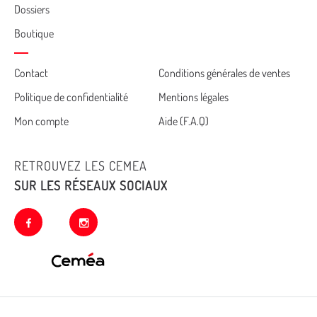
Dossiers
Boutique
Cemea
Contact
Conditions générales de ventes
Politique de confidentialité
Mentions légales
footer
Mon compte
Aide (F.A.Q)
RETROUVEZ LES CEMEA
SUR LES RÉSEAUX SOCIAUX
facebook
instagram