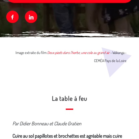
Facebook
Linkedin
Média secondaire
Image extraite du film
Deux pieds dans l'herbe, une colo au grand air
-
Wakanga -
CEMÉA Pays de la Loire
La table à feu
Par Didier Bonneau et Claude Gratien
Cuire au sol papillotes et brochettes est agréable mais cuire