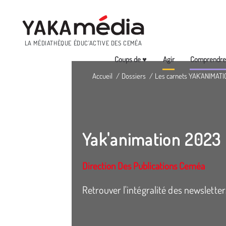
Menu
LA MÉDIATHÈQUE ÉDUC’ACTIVE DES CEMÉA
Coups de ♥
Agir
Comprendr
Aller
Accueil
Dossiers
Les carnets YAK'ANIMATI
au
contenu
principal
Yak'animation 2023
Direction Des Publications Ceméa
Retrouver l'intégralité des newslette