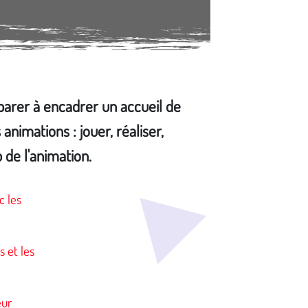
arer à encadrer un accueil de
animations : jouer, réaliser,
 de l'animation.
c les
 et les
eur