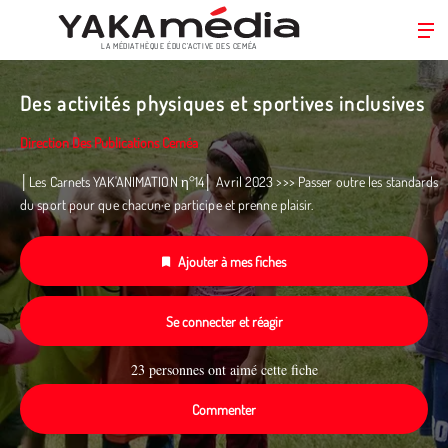
LA MÉDIATHÈQUE ÉDUC’ACTIVE DES CEMÉA
Aller
au
Des activités physiques et sportives inclusives
contenu
principal
Direction Des Publications Ceméa
│Les Carnets YAK'ANIMATION η°14│ Avril 2023 >>> Passer outre les standards
du sport pour que chacun·e participe et prenne plaisir.
Ajouter à mes fiches
Se connecter et réagir
23 personnes ont aimé cette fiche
Commenter