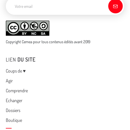
Adresse de courriel
Copyright Cemea pour tous contenus édités avant 2019
LIEN
DU SITE
Menu
Coups de ♥
Agir
Comprendre
Echanger
Dossiers
Boutique