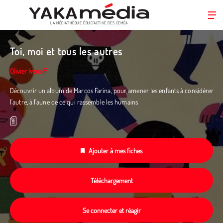
LA MÉDIATHÈQUE ÉDUC’ACTIVE DES CEMÉA
Aller
au
Toi, moi et tous les autres
contenu
principal
Olivier Ivanoff
Découvrir un album de Marcos Farina, pour amener les enfants à considérer
l'autre, à l'aune de ce qui rassemble les humains
Ajouter à mes fiches
Téléchargement
Se connecter et réagir