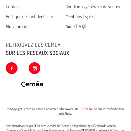
Cemea
Contact
Conditions générales de ventes
Politique de confidentialité
Mentions légales
footer
Mon compte
Aide (F.A.Q)
RETROUVEZ LES CEMEA
SUR LES RÉSEAUX SOCIAUX
facebook
instagram
© Copyright Cemea pour tous les contenus édités avant 2019.
CC BY-NC-SA
ensuite sauf indication
spécifique.
Opération financée par l’État dans le cadre de l’Action « Adaptation et qualification de la main
d’œuvre », « Dispositifs France Formation Innovante NUMérique (DEFFINUM) », opéré par la Caisse des