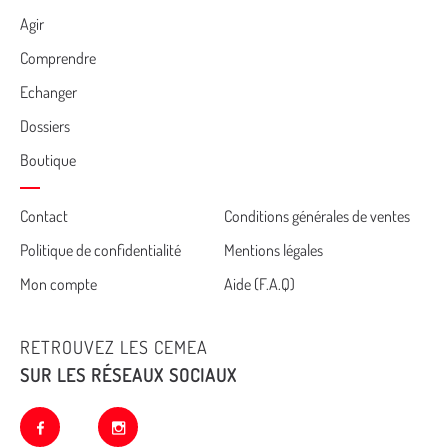
Agir
Comprendre
Echanger
Dossiers
Boutique
Cemea
Contact
Conditions générales de ventes
Politique de confidentialité
Mentions légales
footer
Mon compte
Aide (F.A.Q)
RETROUVEZ LES CEMEA
SUR LES RÉSEAUX SOCIAUX
facebook
instagram