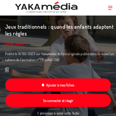
LA MÉDIATHÈQUE ÉDUC’ACTIVE DES CEMÉA
Aller
au
Jeux traditionnels : quand les enfants adaptent
contenu
les règles
principal
Olivier Ivanoff
Publié le 31/03/2023 sur Yakamédia. Article originale publié dans la revue Les
cahiers de l’animation n°79, juillet 2012.
Ajouter à mes fiches
Se connecter et réagir
1 personne a aimé cette fiche