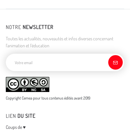
NOTRE
NEWSLETTER
Toutes les actualités, nouveautés et infos diverses concernant
l'animation et l'éducation
Adresse de courriel
Copyright Cemea pour tous contenus édités avant 2019
LIEN
DU SITE
Menu
Coups de ♥