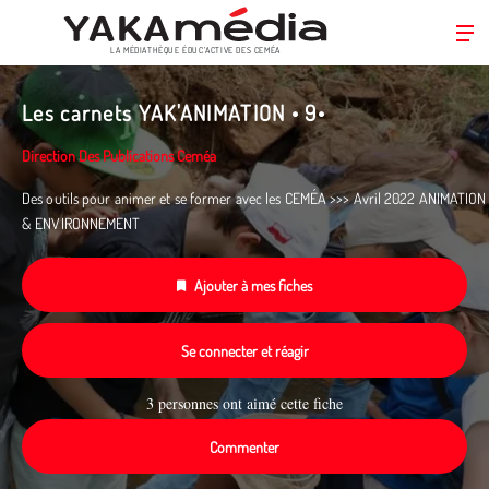
LA MÉDIATHÈQUE ÉDUC’ACTIVE DES CEMÉA
Aller
au
Les carnets YAK'ANIMATION • 9•
contenu
principal
Direction Des Publications Ceméa
Des outils pour animer et se former avec les CEMÉA >>> Avril 2022 ANIMATION
& ENVIRONNEMENT
Ajouter à mes fiches
Se connecter et réagir
3 personnes ont aimé cette fiche
Commenter