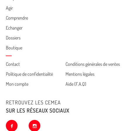
Menu
Agir
Comprendre
Echanger
Dossiers
Boutique
Cemea
Contact
Conditions générales de ventes
Politique de confidentialité
Mentions légales
footer
Mon compte
Aide (F.A.Q)
RETROUVEZ LES CEMEA
SUR LES RÉSEAUX SOCIAUX
facebook
instagram