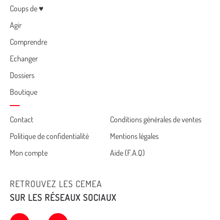
Menu
Coups de ♥
Agir
Comprendre
Echanger
Dossiers
Boutique
Cemea
Contact
Conditions générales de ventes
Politique de confidentialité
Mentions légales
footer
Mon compte
Aide (F.A.Q)
RETROUVEZ LES CEMEA
SUR LES RÉSEAUX SOCIAUX