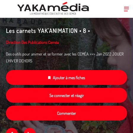
LA MÉDIATHÈQUE ÉDUC’ACTIVE DES CEMÉA
Aller
au
Les carnets YAK'ANIMATION • 8 •
contenu
principal
Direction Des Publications Ceméa
Des outils pour animer et se former avec les CEMÉA >>> Jan 2022 JOUER
L'HIVER DEHORS
Ajouter à mes fiches
Se connecter et réagir
Commenter