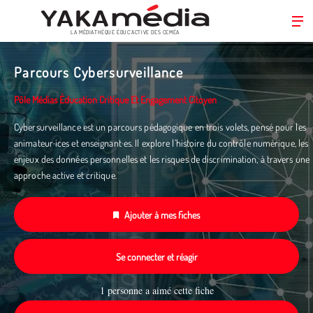
LA MÉDIATHÈQUE ÉDUC’ACTIVE DES CEMÉA
Aller
au
Parcours Cybersurveillance
contenu
principal
Pôle Médias Éducation Critique Et Engagement Citoyen
Cybersurveillance est un parcours pédagogique en trois volets, pensé pour les
animateur·ices et enseignant·es. Il explore l’histoire du contrôle numérique, les
enjeux des données personnelles et les risques de discrimination, à travers une
approche active et critique.
Ajouter à mes fiches
Se connecter et réagir
1 personne a aimé cette fiche