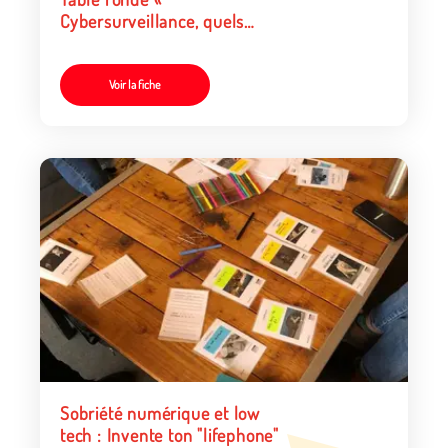
Cybersurveillance, quels
enjeux pour demain ? »
Voir la fiche
Sobriété numérique et low
tech : Invente ton "lifephone"