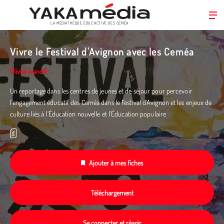
LA MÉDIATHÈQUE ÉDUC’ACTIVE DES CEMÉA
Aller
au
Vivre le Festival d'Avignon avec les Ceméa
contenu
principal
Olivier Ivanoff
Un reportage dans les centres de jeunes et de séjour pour percevoir
l'engagement éducatif des Ceméa dans le Festival d’Avignon et les enjeux de
culture liés à l’Éducation nouvelle et l’Éducation populaire
Ajouter à mes fiches
Téléchargement
Se connecter et réagir