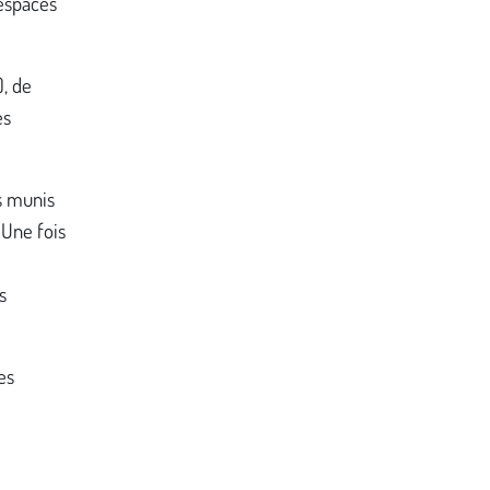
 espacés
, de
es
ts munis
 Une fois
s
es