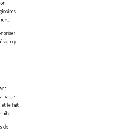
son
ginaires
 non…
onoriser
ésion qui
ant
a passé
t le fait
suite.
s de