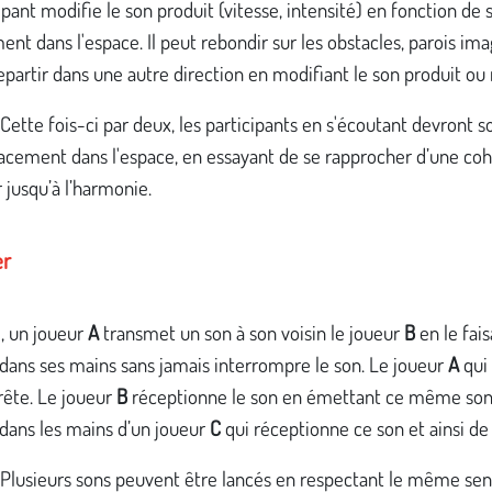
ipant modifie le son produit (vitesse, intensité) en fonction de 
nt dans l'espace. Il peut rebondir sur les obstacles, parois ima
epartir dans une autre direction en modifiant le son produit ou
 Cette fois-ci par deux, les participants en s'écoutant devront s
acement dans l'espace, en essayant de se rapprocher d’une coh
r jusqu’à l’harmonie.
er
, un joueur
A
transmet un son à son voisin le joueur
B
en le fais
dans ses mains sans jamais interrompre le son. Le joueur
A
qui 
rrête. Le joueur
B
réceptionne le son en émettant ce même son e
 dans les mains d’un joueur
C
qui réceptionne ce son et ainsi de 
. Plusieurs sons peuvent être lancés en respectant le même sen