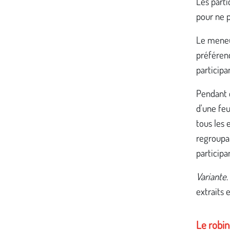
Les part
pour ne p
Le meneu
préféren
participa
Pendant c
d'une feu
tous les 
regroupan
participa
Variante
.
extraits 
Le robin