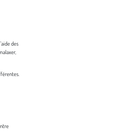
’aide des
malaxer,
fférentes.
ontre