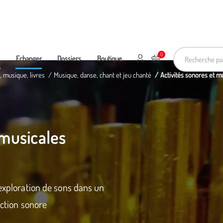
Recherche pa
0
Mon compte
Ajouter au panier
e
Echanger
Dossiers
Boutique
, musique, livres
Musique, danse, chant et jeu chanté
Activités sonores et m
 musicales
 exploration de sons dans un
uction sonore