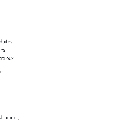
duites.
ons
tre eux
ons
strument,