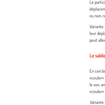
Le partic
déplaceme
ou non, r
Variante.
leur dépl
peut alle
Le sabli
En cercle
«couler» 
le son, a
«couler»
Variante