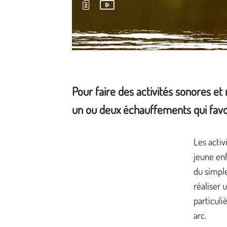
Pour faire des activités sonores e
un ou deux échauffements qui favori
Média secondaire
Les activ
jeune enf
du simple
réaliser 
particuli
arc.