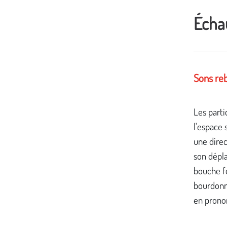
Écha
Sons re
Les parti
l'espace 
une direc
son dépl
bouche f
bourdonn
en prono