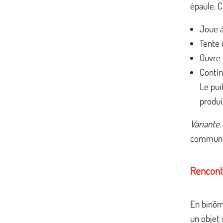
épaule. C
Joue à
Tente 
Ouvre 
Contin
Le pui
produi
Variante
commune e
Rencont
En binôm
un objet 