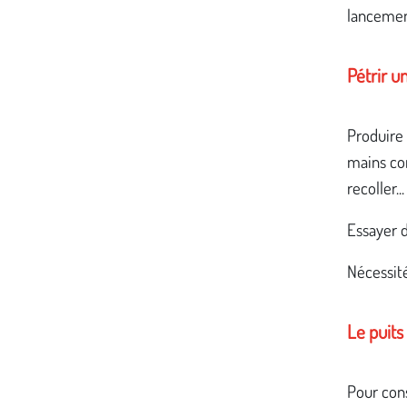
lancement
Pétrir u
Produire 
mains com
recoller.
Essayer d
Nécessit
Le puits
Pour cons