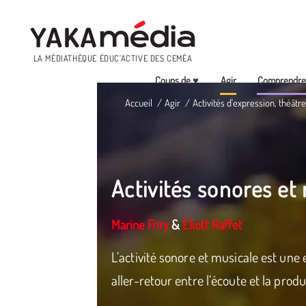
Menu
LA MÉDIATHÈQUE ÉDUC’ACTIVE DES CEMÉA
Coups de ♥
Agir
Comprendr
Aller
Accueil
Agir
Activités d'expression, théâtre
au
contenu
principal
Activités sonores et
Marine Friry
&
Eliott Raffet
L’activité sonore et musicale est une
aller-retour entre l’écoute et la prod