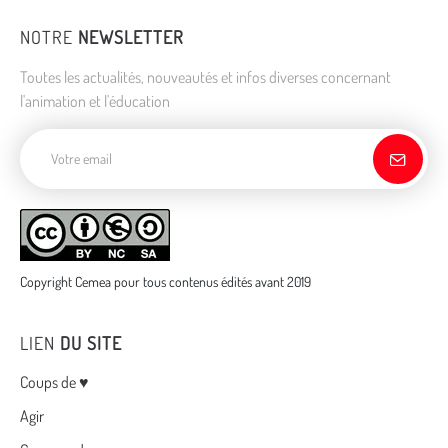
NOTRE
NEWSLETTER
Toutes les actualités, nouveautés et infos diverses concernant
l'animation et l'éducation
Adresse de courriel
Copyright Cemea pour tous contenus édités avant 2019
LIEN
DU SITE
Menu
Coups de ♥
Agir