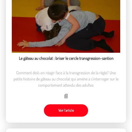
Le gâteau au chocolat : briser le cercle transgression-santion
Comment doit-on réagir face à la transgression de la règle? Une
petite histoire de gâteau au chocolat qui amène à s'interroger sur le
comportement attendu des adultes.
Voir l’article