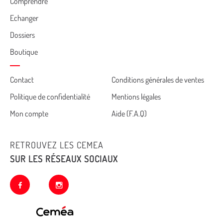
Comprendre
Echanger
Dossiers
Boutique
Cemea
Contact
Conditions générales de ventes
Politique de confidentialité
Mentions légales
footer
Mon compte
Aide (F.A.Q)
RETROUVEZ LES CEMEA
SUR LES RÉSEAUX SOCIAUX
facebook
instagram