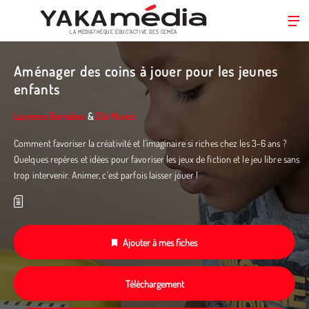
LA MÉDIATHÈQUE ÉDUC’ACTIVE DES CEMÉA
Aller
au
Aménager des coins à jouer pour les jeunes
contenu
enfants
principal
Laurence Bernabeu
&
Elia Munoz
Comment favoriser la créativité et l’imaginaire si riches chez les 3-6 ans ?
Quelques repères et idées pour favoriser les jeux de fiction et le jeu libre sans
trop intervenir. Animer, c’est parfois laisser jouer !
Ajouter à mes fiches
Téléchargement