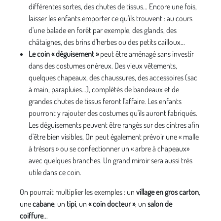
différentes sortes, des chutes de tissus... Encore une fois,
laisser les enfants emporter ce qu'ils trouvent : au cours
d'une balade en forêt par exemple, des glands, des
châtaignes, des brins d'herbes ou des petits cailloux...
Le coin « déguisement »
peut être aménagé sans investir
dans des costumes onéreux. Des vieux vêtements,
quelques chapeaux, des chaussures, des accessoires (sac
à main, parapluies...), complétés de bandeaux et de
grandes chutes de tissus feront l'affaire. Les enfants
pourront y rajouter des costumes qu'ils auront fabriqués.
Les déguisements peuvent être rangés sur des cintres afin
d'être bien visibles, On peut également prévoir une « malle
à trésors » ou se confectionner un « arbre à chapeaux»
avec quelques branches. Un grand miroir sera aussi très
utile dans ce coin.
On pourrait multiplier les exemples : un
village en gros carton
,
une
cabane
, un
tipi
, un
« coin docteur »
, un
salon de
coiffure
...