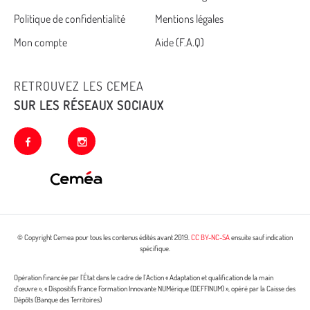
Cemea
Politique de confidentialité
Mentions légales
footer
Mon compte
Aide (F.A.Q)
RETROUVEZ LES CEMEA
SUR LES RÉSEAUX SOCIAUX
facebook
instagram
© Copyright Cemea pour tous les contenus édités avant 2019.
CC BY-NC-SA
ensuite sauf indication
spécifique.
Opération financée par l’État dans le cadre de l’Action « Adaptation et qualification de la main
d’œuvre », « Dispositifs France Formation Innovante NUMérique (DEFFINUM) », opéré par la Caisse des
Dépôts (Banque des Territoires)