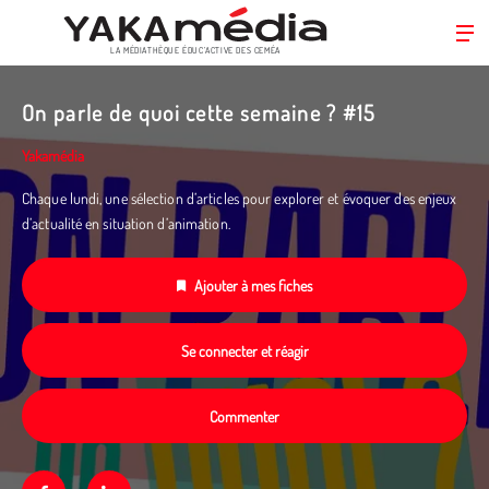
LA MÉDIATHÈQUE ÉDUC’ACTIVE DES CEMÉA
Aller
au
On parle de quoi cette semaine ? #15
contenu
principal
Yakamédia
Chaque lundi, une sélection d’articles pour explorer et évoquer des enjeux
d’actualité en situation d’animation.
Ajouter à mes fiches
Se connecter et réagir
Commenter