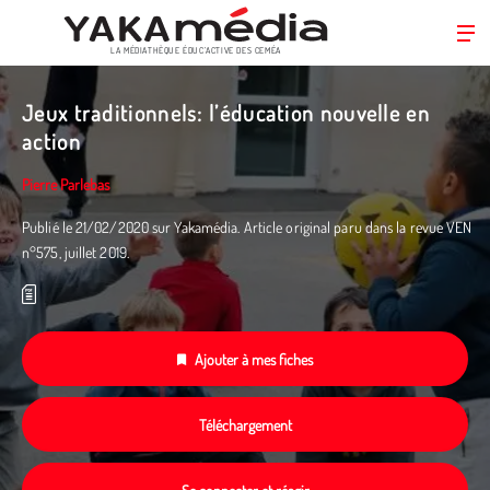
LA MÉDIATHÈQUE ÉDUC’ACTIVE DES CEMÉA
Aller
au
Jeux traditionnels: l’éducation nouvelle en
contenu
action
principal
Pierre Parlebas
Publié le 21/02/2020 sur Yakamédia. Article original paru dans la revue VEN
n°575, juillet 2019.
Ajouter à mes fiches
Téléchargement