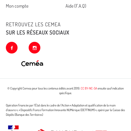
footer
Mon compte
Aide (F.A.Q)
RETROUVEZ LES CEMEA
SUR LES RÉSEAUX SOCIAUX
facebook
instagram
© Copyright Cemea pour tous les contenus édités avant 2019.
CC BY-NC-SA
ensuite sauf indication
spécifique.
Opération financée par l’État dans le cadre de l’Action « Adaptation et qualification de la main
d’œuvre », « Dispositifs France Formation Innovante NUMérique (DEFFINUM) », opéré par la Caisse des
Dépôts (Banque des Territoires)