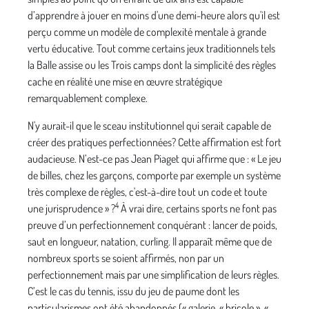
d’apprendre à jouer en moins d'une demi-heure alors qu'il est
perçu comme un modèle de complexité mentale à grande
vertu éducative. Tout comme certains jeux traditionnels tels
la Balle assise ou les Trois camps dont la simplicité des règles
cache en réalité une mise en œuvre stratégique
remarquablement complexe.
N'y aurait-il que le sceau institutionnel qui serait capable de
créer des pratiques perfectionnées? Cette affirmation est fort
audacieuse. N’est-ce pas Jean Piaget qui affirme que : « Le jeu
de billes, chez les garçons, comporte par exemple un système
très complexe de règles, c'est-à-dire tout un code et toute
4
une jurisprudence » ?
À vrai dire, certains sports ne font pas
preuve d’un perfectionnement conquérant : lancer de poids,
saut en longueur, natation, curling. Il apparaît même que de
nombreux sports se soient affirmés, non par un
perfectionnement mais par une simplification de leurs règles.
C’est le cas du tennis, issu du jeu de paume dont les
particularismes ont été abandonnés (« galerie, « bricole », «