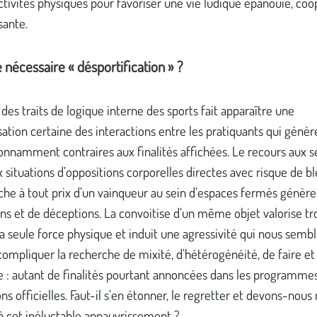
ctivités physiques pour favoriser une vie ludique épanouie, coo
sante.
 nécessaire « désportification » ?
 des traits de logique interne des sports fait apparaître une
ation certaine des interactions entre les pratiquants qui génèr
onnamment contraires aux finalités affichées. Le recours aux s
x situations d’oppositions corporelles directes avec risque de bl
che à tout prix d’un vainqueur au sein d’espaces fermés génère
ns et de déceptions. La convoitise d’un même objet valorise tr
a seule force physique et induit une agressivité qui nous semb
ompliquer la recherche de mixité, d’hétérogénéité, de faire et
 : autant de finalités pourtant annoncées dans les programmes
ons officielles. Faut-il s’en étonner, le regretter et devons-nous
à cet inéluctable appauvrissement ?