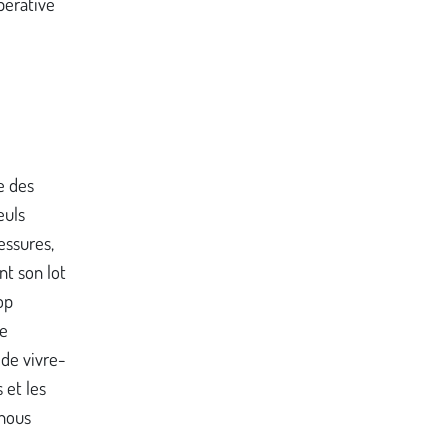
pérative
e des
euls
essures,
nt son lot
op
le
 de vivre-
 et les
 nous