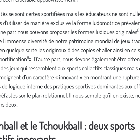
tés se sont certes sportifiées mais les éducateurs ne sont nul
s d’utiliser de manière exclusive la forme ludomotrice prévalent
8
une part nous pouvons proposer les formes ludiques originales
e l’immense diversité de notre patrimoine mondial de jeux trad
en quelque sorte les originaux à des copies et aller ainsi en ce 
9
ortification
». D’autre part, nous devons également être attent
des jeux qui ressemblent aux sports collectifs classiques mais 
émoignent d’un caractère « innovant » en montrant une rupture
 de logique interne des pratiques sportives dominantes aux ef
éfastes sur le plan relationnel. Il nous semble qu’il en existe, n
ns deux.
nball et le Tchoukball : deux sports
ctifs innovants