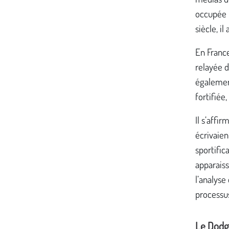
occupée 
siècle, i
En France
relayée d
également
fortifiée
Il s’affi
écrivaien
sportific
apparaiss
l’analyse
processu
Le Dodge