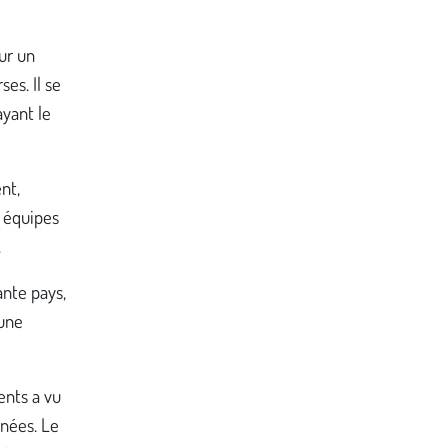
sur un
es. Il se
ayant le
nt,
s équipes
.
ante pays,
 une
ents a vu
nnées. Le