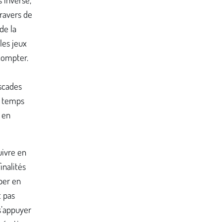
travers de
de la
les jeux
 compter.
ascades
n temps
 en
uivre en
inalités
per en
t pas
s’appuyer