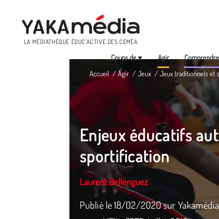
Menu
LA MÉDIATHÈQUE ÉDUC’ACTIVE DES CEMÉA
Coups de ♥
Agir
Comprendr
Aller
Accueil
Agir
Jeux
Jeux traditionnels et 
au
contenu
principal
Enjeux éducatifs aut
sportification
Laurent Bellenguez
Publié le 18/02/2020 sur Yakamédia. 