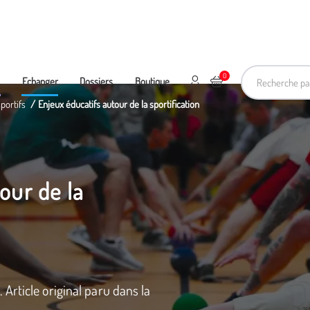
Recherche pa
0
Mon compte
Ajouter au panier
e
Echanger
Dossiers
Boutique
sportifs
Enjeux éducatifs autour de la sportification
our de la
Article original paru dans la