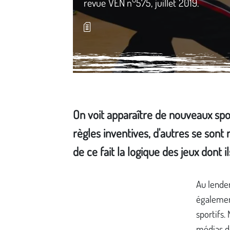
revue VEN n°575, juillet 2019.
On voit apparaître de nouveaux sport
règles inventives, d'autres se sont
de ce fait la logique des jeux dont i
Média secondaire
Au lendem
également
sportifs.
médias d