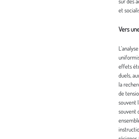
sur des a
et sociali
Vers une
L’analyse
uniformis
effets ét
duels, au
la recher
de tensio
souvent l
souvent c
ensemble
instructi
résigner 