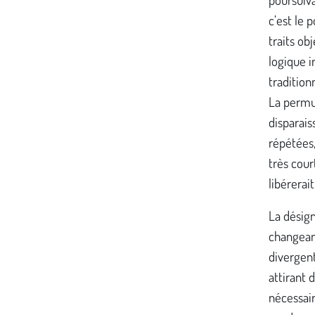
c’est le 
traits ob
logique i
tradition
La permu
disparais
répétées,
très cour
libérerait
La désign
changeant
divergent
attirant 
nécessair