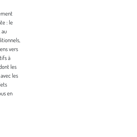
lement
e : le
, au
itionnels,
sens vers
ifs à
dont les
 avec les
fets
ous en