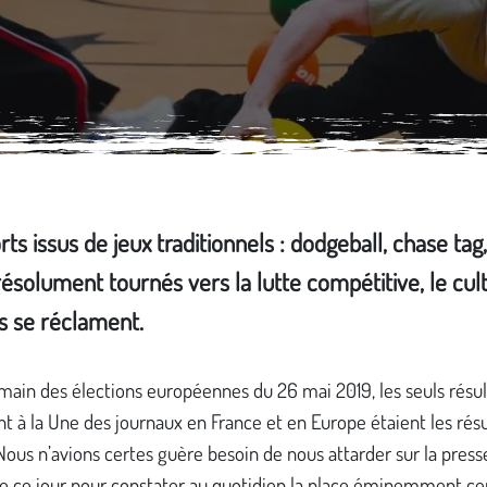
s issus de jeux traditionnels : dodgeball, chase tag, 
 résolument tournés vers la lutte compétitive, le cu
ls se réclament.
ain des élections européennes du 26 mai 2019, les seuls résul
 à la Une des journaux en France et en Europe étaient les résu
 Nous n’avions certes guère besoin de nous attarder sur la presse
e ce jour pour constater au quotidien la place éminemment ce