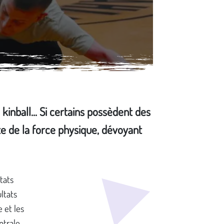
kinball... Si certains possèdent des
lte de la force physique, dévoyant
tats
ltats
 et les
ntrale