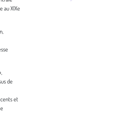
e au XIXe
n,
esse
»,
sus de
écents et
ce