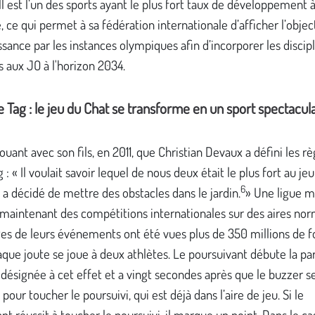
 est l’un des sports ayant le plus fort taux de développement à
 ce qui permet à sa fédération internationale d’afficher l’objec
sance par les instances olympiques afin d’incorporer les discip
 aux JO à l'horizon 2034.
 Tag : le jeu du Chat se transforme en un sport spectacul
jouant avec son fils, en 2011, que Christian Devaux a défini les r
 : « Il voulait savoir lequel de nous deux était le plus fort au je
6
n a décidé de mettre des obstacles dans le jardin.
» Une ligue m
maintenant des compétitions internationales sur des aires nor
es de leurs événements ont été vues plus de 350 millions de f
aque joute se joue à deux athlètes. Le poursuivant débute la par
désignée à cet effet et a vingt secondes après que le buzzer se 
pour toucher le poursuivi, qui est déjà dans l’aire de jeu. Si le
nt réussit à toucher le poursuivi, il marque un point. Dans le ca