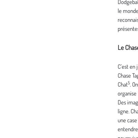
Dodgeball
le monde,
reconnais
présentes
Le Chase
C’est en 
Chase Tag
5
Chat
. O
organise 
Des imag
ligne. Ch
une case 
entendre 
poursuiva