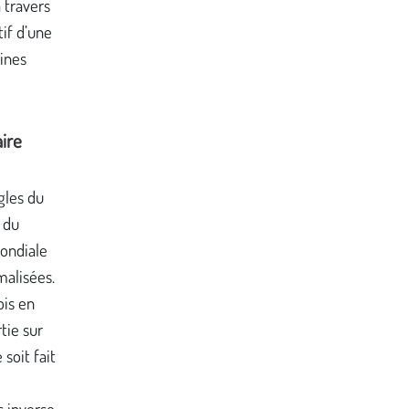
 travers
tif d’une
lines
aire
ègles du
u du
ondiale
malisées.
ois en
tie sur
soit fait
s inverse,