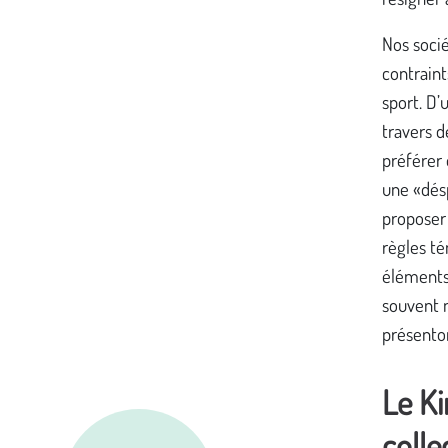
Nos socié
contraint
sport. D’
travers d
préférer 
une «désp
proposer 
règles t
éléments
souvent n
présento
Le Ki
colle