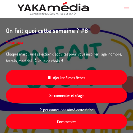
LA MÉDIATHÈQUE ÉDUC’ACTIVE DES CEMÉA
Aller
au
On fait quoi cette semaine ? #6
contenu
principal
Yakamédia
Chaque mardi, une sélection d’activités pour vous inspirer : âge, nombre,
terrain, matériel... À vous de choisir!
Ajouter à mes fiches
Se connecter et réagir
2 personnes ont aimé cette fiche
Commenter