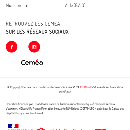
Mon compte
Aide (F.A.Q)
RETROUVEZ LES CEMEA
SUR LES RÉSEAUX SOCIAUX
facebook
instagram
© Copyright Cemea pour tous les contenus édités avant 2019.
CC BY-NC-SA
ensuite sauf indication
spécifique.
Opération financée par l’État dans le cadre de l’Action « Adaptation et qualification de la main
d’œuvre », « Dispositifs France Formation Innovante NUMérique (DEFFINUM) », opéré par la Caisse des
Dépôts (Banque des Territoires)