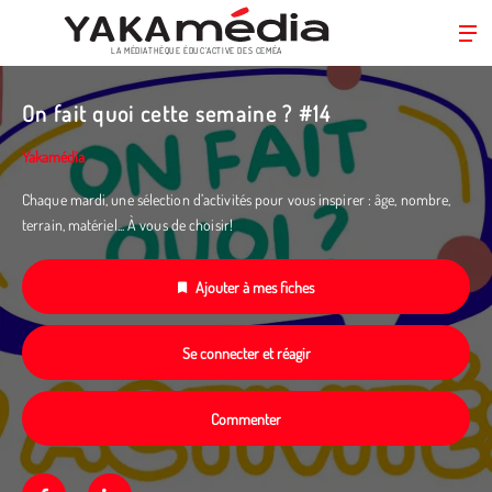
LA MÉDIATHÈQUE ÉDUC’ACTIVE DES CEMÉA
Aller
au
On fait quoi cette semaine ? #14
contenu
principal
Yakamédia
Chaque mardi, une sélection d’activités pour vous inspirer : âge, nombre,
terrain, matériel... À vous de choisir!
Ajouter à mes fiches
Se connecter et réagir
Commenter