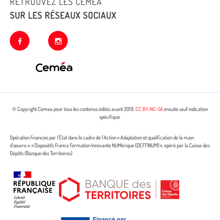
RETROUVEZ LES CEMEA
SUR LES RÉSEAUX SOCIAUX
facebook
instagram
© Copyright Cemea pour tous les contenus édités avant 2019.
CC BY-NC-SA
ensuite sauf indication
spécifique.
Opération financée par l’État dans le cadre de l’Action « Adaptation et qualification de la main
d’œuvre », « Dispositifs France Formation Innovante NUMérique (DEFFINUM) », opéré par la Caisse des
Dépôts (Banque des Territoires)