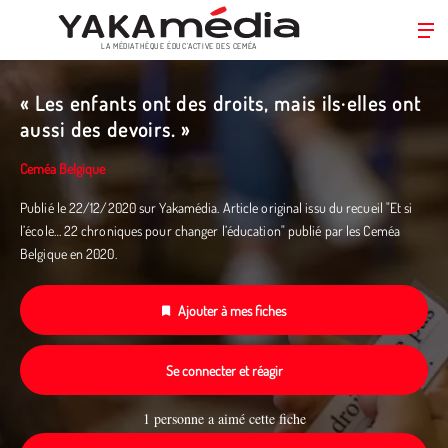
LA MÉDIATHÈQUE ÉDUC’ACTIVE DES CEMÉA
Aller
au
« Les enfants ont des droits, mais ils·elles ont
contenu
aussi des devoirs. »
principal
Ceméa Belgique
Publié le 22/12/2020 sur Yakamédia. Article original issu du recueil "Et si
l’école… 22 chroniques pour changer l’éducation" publié par les Ceméa
Belgique en 2020.
Ajouter à mes fiches
Se connecter et réagir
1 personne a aimé cette fiche