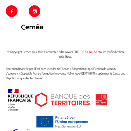
facebook
instagram
© Copyright Cemea pour tous les contenus édités avant 2019.
CC BY-NC-SA
ensuite sauf indication
spécifique.
Opération financée par l’État dans le cadre de l’Action « Adaptation et qualification de la main
d’œuvre », « Dispositifs France Formation Innovante NUMérique (DEFFINUM) », opéré par la Caisse des
Dépôts (Banque des Territoires)