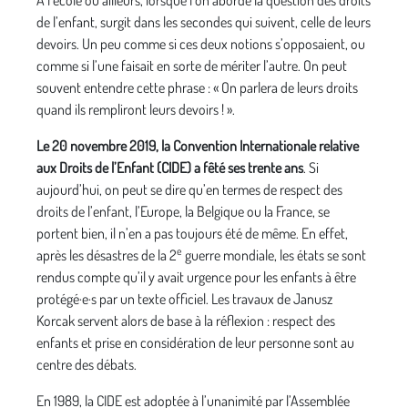
À l’école ou ailleurs, lorsque l’on aborde la question des droits
de l’enfant, surgit dans les secondes qui suivent, celle de leurs
devoirs. Un peu comme si ces deux notions s’opposaient, ou
comme si l’une faisait en sorte de mériter l’autre. On peut
souvent entendre cette phrase : « On parlera de leurs droits
quand ils rempliront leurs devoirs ! ».
Le 20 novembre 2019, la Convention Internationale relative
aux Droits de l’Enfant (CIDE) a fêté ses trente ans
. Si
aujourd’hui, on peut se dire qu’en termes de respect des
droits de l’enfant, l’Europe, la Belgique ou la France, se
portent bien, il n’en a pas toujours été de même. En effet,
e
après les désastres de la 2
guerre mondiale, les états se sont
rendus compte qu’il y avait urgence pour les enfants à être
protégé·e·s par un texte officiel. Les travaux de Janusz
Korcak servent alors de base à la réflexion : respect des
enfants et prise en considération de leur personne sont au
centre des débats.
En 1989, la CIDE est adoptée à l’unanimité par l’Assemblée