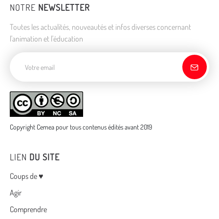
NOTRE
NEWSLETTER
Toutes les actualités, nouveautés et infos diverses concernant
l'animation et l'éducation
Adresse de courriel
Copyright Cemea pour tous contenus édités avant 2019
LIEN
DU SITE
Menu
Coups de ♥
Agir
Comprendre