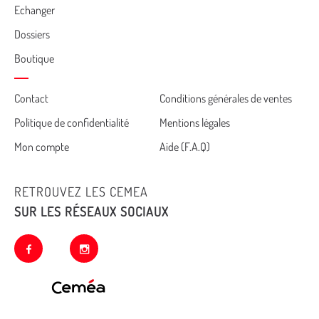
Echanger
Dossiers
Boutique
Cemea
Contact
Conditions générales de ventes
Politique de confidentialité
Mentions légales
footer
Mon compte
Aide (F.A.Q)
RETROUVEZ LES CEMEA
SUR LES RÉSEAUX SOCIAUX
facebook
instagram