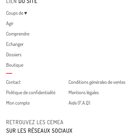
LIEN
DU SITE
Menu
Coups de ♥
Agir
Comprendre
Echanger
Dossiers
Boutique
Cemea
Contact
Conditions générales de ventes
Politique de confidentialité
Mentions légales
footer
Mon compte
Aide (F.A.Q)
RETROUVEZ LES CEMEA
SUR LES RÉSEAUX SOCIAUX