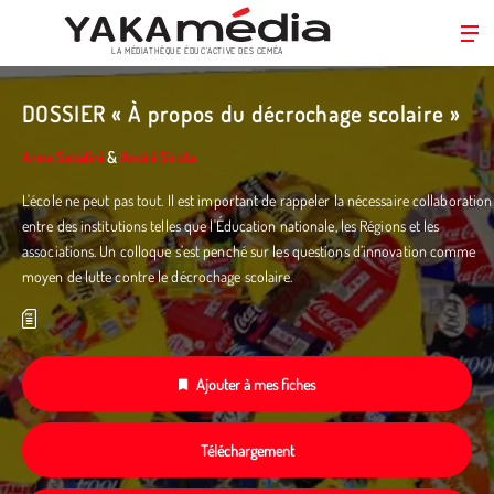
LA MÉDIATHÈQUE ÉDUC’ACTIVE DES CEMÉA
Aller
au
DOSSIER « À propos du décrochage scolaire »
contenu
principal
Anne Sabatini
&
André Sirota
L'école ne peut pas tout. Il est important de rappeler la nécessaire collaboration
entre des institutions telles que l'Éducation nationale, les Régions et les
associations. Un colloque s’est penché sur les questions d’innovation comme
moyen de lutte contre le décrochage scolaire.
Ajouter à mes fiches
Téléchargement