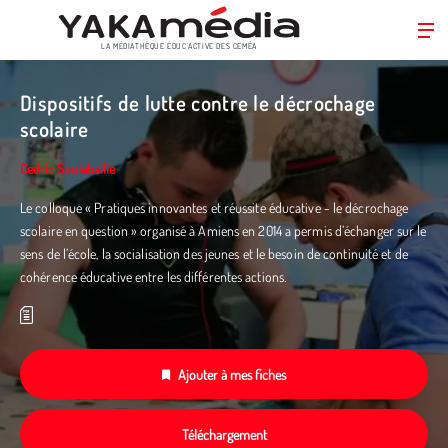
LA MÉDIATHÈQUE ÉDUC’ACTIVE DES CEMÉA
Aller
au
Dispositifs de lutte contre le décrochage
contenu
scolaire
principal
Cedric Soulabaille
Le colloque « Pratiques innovantes et réussite éducative - le décrochage
scolaire en question » organisé à Amiens en 2014 a permis d’échanger sur le
sens de l’école, la socialisation des jeunes et le besoin de continuité et de
cohérence éducative entre les différentes actions.
Ajouter à mes fiches
Téléchargement