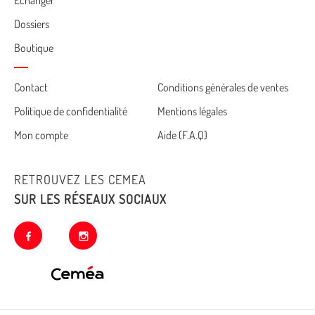
Echanger
Dossiers
Boutique
Cemea
Contact
Conditions générales de ventes
Politique de confidentialité
Mentions légales
footer
Mon compte
Aide (F.A.Q)
RETROUVEZ LES CEMEA
SUR LES RÉSEAUX SOCIAUX
facebook
instagram