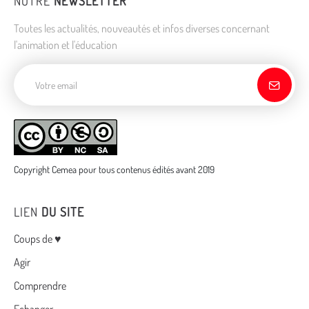
NOTRE
NEWSLETTER
Toutes les actualités, nouveautés et infos diverses concernant
l'animation et l'éducation
Adresse de courriel
Copyright Cemea pour tous contenus édités avant 2019
LIEN
DU SITE
Menu
Coups de ♥
Agir
Comprendre