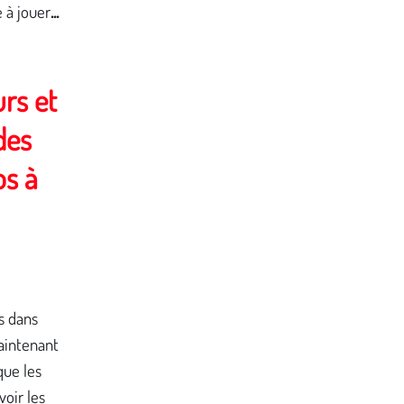
...
e à jouer
rs et
des
os à
s dans
aintenant
que les
voir les