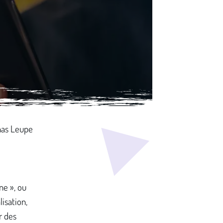
nas Leupe
ne », ou
isation,
r des