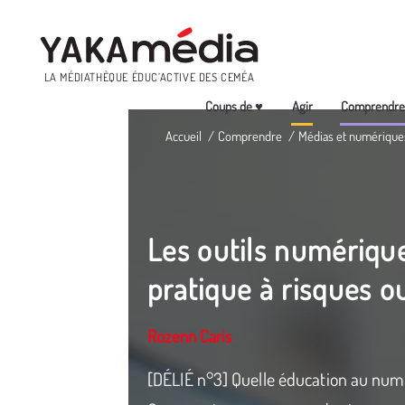
Menu
LA MÉDIATHÈQUE ÉDUC’ACTIVE DES CEMÉA
Coups de ♥
Agir
Comprendr
Aller
Accueil
Comprendre
Médias et numérique
au
contenu
principal
Les outils numérique
pratique à risques ou
Rozenn Caris
[DÉLIÉ n°3] Quelle éducation au numér