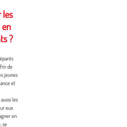
 les
s en
ts ?
séparés
frir de
les jeunes
nfance et
 aussi les
our eux
agner en
, se