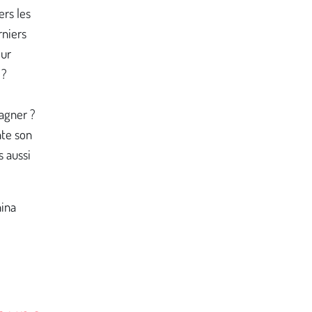
ers les
rniers
eur
 ?
agner ?
te son
s aussi
hina