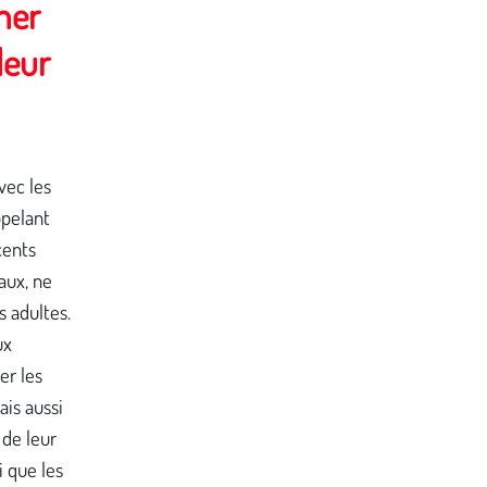
ner
leur
vec les
ppelant
cents
aux, ne
s adultes.
ux
r les
ais aussi
 de leur
i que les