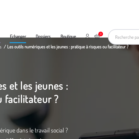
Recherche pa
0
Mon compte
Ajouter au panier
e
Echanger
Dossiers
Boutique
s
Les outils numériques et les jeunes : pratique à risques ou facilitateur ?
s et les jeunes :
 facilitateur ?
ique dans le travail social ?