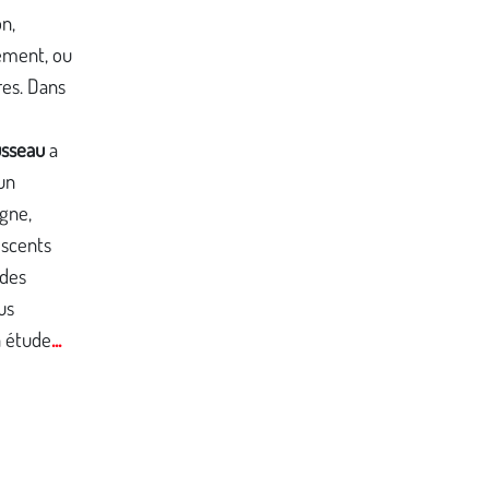
n,
ment, ou
res. Dans
usseau
a
un
igne,
escents
 des
us
...
n étude