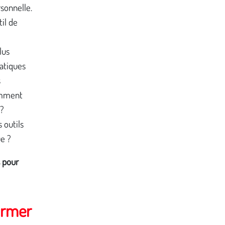
rsonnelle.
til de
lus
atiques
s
Comment
 ?
 outils
e ?
s pour
ormer