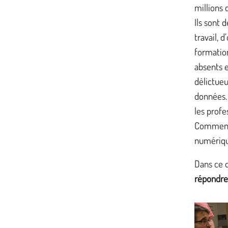
millions 
Ils sont 
travail, 
formation
absents 
délictueu
données.
les profe
Comment a
numériqu
Dans ce 
répondre 