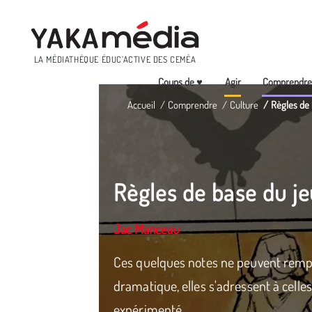
Menu
LA MÉDIATHÈQUE ÉDUC’ACTIVE DES CEMÉA
Coups de ♥
Agir
Comprendr
Aller
Accueil
Comprendre
Culture
Règles de 
au
contenu
principal
Règles de base du j
Jac Manceau
Ces quelques notes ne peuvent rempla
dramatique, elles s'adressent à celles 
expérimenté.