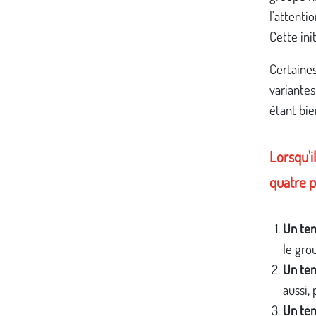
l'attenti
Cette ini
Certaines
variantes
étant bi
Lorsqu'i
quatre 
Un tem
le gro
Un te
aussi, 
Un tem