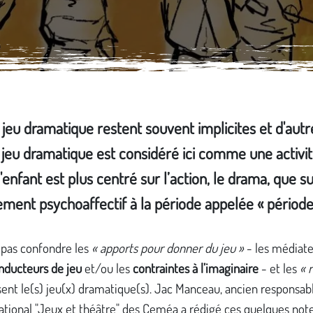
jeu dramatique restent souvent implicites et d'autr
jeu dramatique est considéré ici comme une activit
l'enfant est plus centré sur l’action, le drama, que s
ment psychoaffectif à la période appelée « période
t pas confondre les
« apports pour donner du jeu »
- les médiat
inducteurs de jeu
et/ou les
contraintes à l’imaginaire
- et les
« 
sent le(s) jeu(x) dramatique(s). Jac Manceau, ancien responsab
ational "Jeux et théâtre" des Ceméa a rédigé ces quelques note