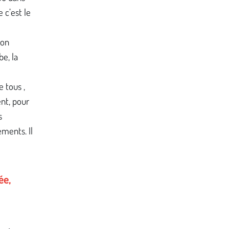
c’est le
 on
be, la
e tous ,
ent, pour
s
ments. Il
ée,