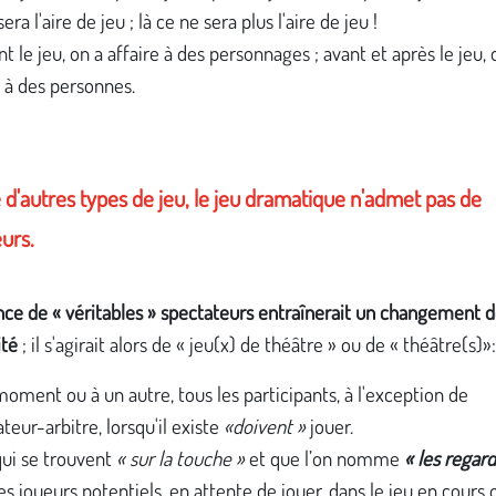
 sera l'aire de jeu ; là ce ne sera plus l'aire de jeu !
t le jeu, on a affaire à des personnages ; avant et après le jeu, 
e à des personnes.
 d'autres types de jeu, le jeu dramatique n'admet pas de
eurs.
nce de « véritables » spectateurs entraînerait un changement 
vité
; il s'agirait alors de « jeu(x) de théâtre » ou de « théâtre(s)»
oment ou à un autre, tous les participants, à l'exception de
teur-arbitre, lorsqu'il existe
«doivent »
jouer.
ui se trouvent
« sur la touche »
et que l’on nomme
« les regar
es joueurs potentiels, en attente de jouer, dans le jeu en cours