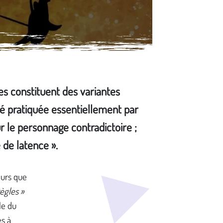
es constituent des variantes
é pratiquée essentiellement par
ur le personnage contradictoire ;
 de latence ».
eurs que
règles »
le du
s à