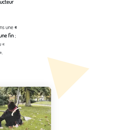
ucteur
ins une
«
une fin
;
u «
».