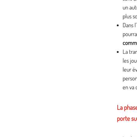
un aut
plus s
Dans l
pourra 
commun
La tra
les jo
leur é
person
en va 
La phase
porte su