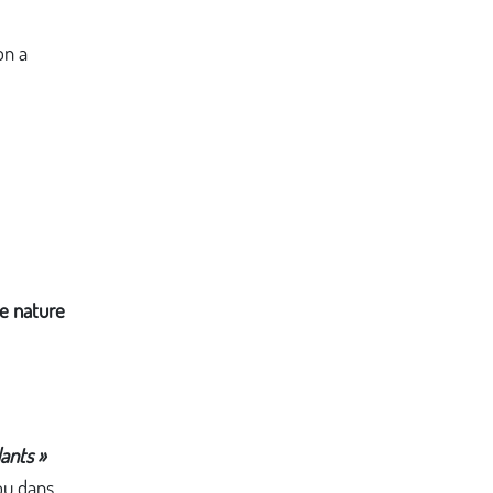
on a
de nature
:
dants »
 ou dans