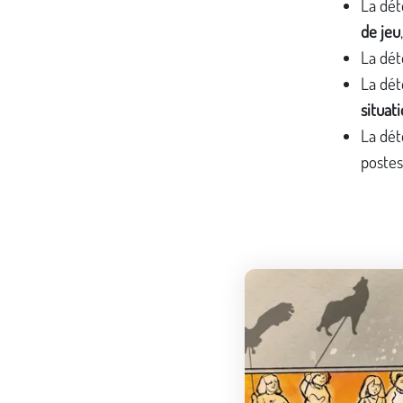
La dét
de jeu
La dét
La dét
situati
La dé
postes