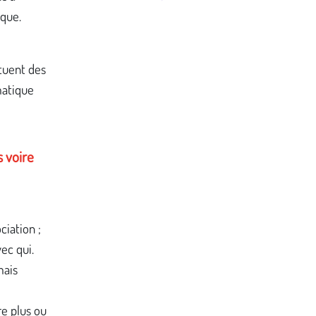
ique.
ituent des
matique
s voire
ciation ;
vec qui.
mais
e plus ou