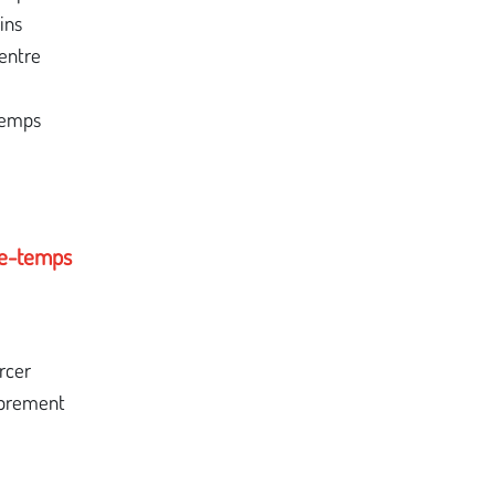
ins
 entre
temps
ce-temps
rcer
roprement