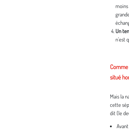
moins 
grande
échang
Un tem
n’est 
Comme t
situé ho
Mais la n
cette sé
dit (le d
Avant l