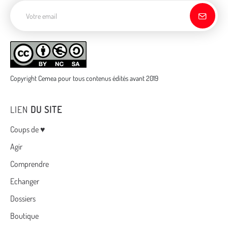
Adresse de courriel
Copyright Cemea pour tous contenus édités avant 2019
LIEN
DU SITE
Menu
Coups de ♥
Agir
Comprendre
Echanger
Dossiers
Boutique