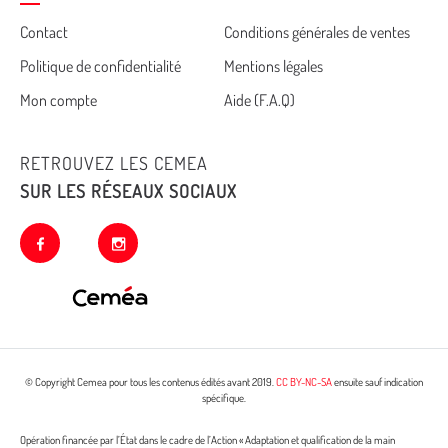
Cemea
Contact
Conditions générales de ventes
Politique de confidentialité
Mentions légales
footer
Mon compte
Aide (F.A.Q)
RETROUVEZ LES CEMEA
SUR LES RÉSEAUX SOCIAUX
facebook
instagram
© Copyright Cemea pour tous les contenus édités avant 2019.
CC BY-NC-SA
ensuite sauf indication
spécifique.
Opération financée par l’État dans le cadre de l’Action « Adaptation et qualification de la main