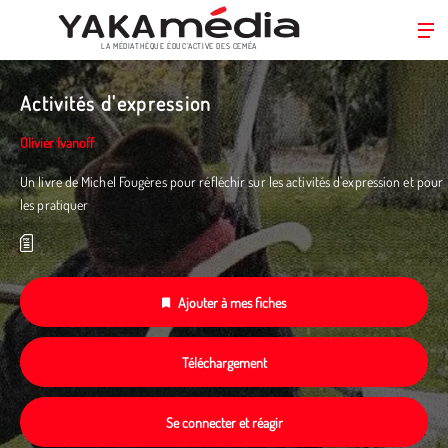
LA MÉDIATHÈQUE ÉDUC’ACTIVE DES CEMÉA
Aller
au
Activités d'expression
contenu
principal
Olivier Ivanoff
Un livre de Michel Fougères pour réfléchir sur les activités d'expression et pour
les pratiquer
Ajouter à mes fiches
Téléchargement
Se connecter et réagir