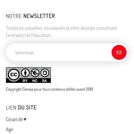
NOTRE
NEWSLETTER
Toutes les actualités, nouveautés et infos diverses concernant
l'animation et l'éducation
Adresse de courriel
Copyright Cemea pour tous contenus édités avant 2019
LIEN
DU SITE
Menu
Coups de ♥
Agir