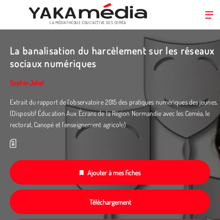
LA MÉDIATHÈQUE ÉDUC’ACTIVE DES CEMÉA
Aller
au
La banalisation du harcèlement sur les réseaux
contenu
sociaux numériques
principal
Sophie Jehel
Extrait du rapport de l'observatoire 2015 des pratiques numériques des jeunes.
(Dispositif Éducation Aux Écrans de la Région Normandie avec les Ceméa, le
rectorat, Canopé et l'enseignement agricole)
Ajouter à mes fiches
Téléchargement