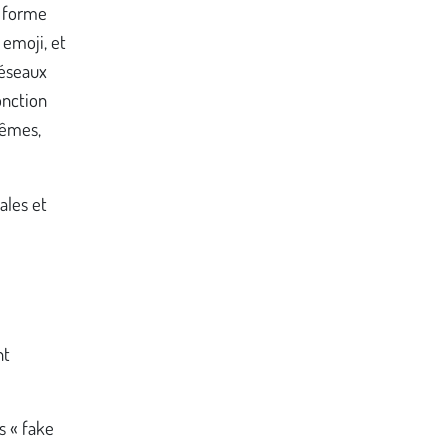
n forme
 emoji, et
réseaux
onction
mêmes,
ales et
e
nt
s « fake