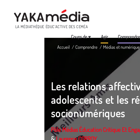
Menu
LA MÉDIATHÈQUE ÉDUC’ACTIVE DES CEMÉA
Coups de ♥
Agir
Comprendr
Aller
Accueil
Comprendre
Médias et numérique
au
contenu
principal
Les relations affecti
adolescents et les r
socionumériques
Pôle Médias Éducation Critique Et Eng
&
Laurence CORROY