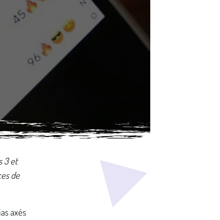
 3 et
ces de
as axés