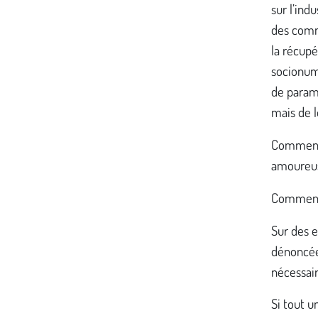
sur l’ind
des commu
la récupé
socionumé
de param
mais de l
Comment l
amoureuse
Comment r
Sur des e
dénoncée
nécessair
Si tout u