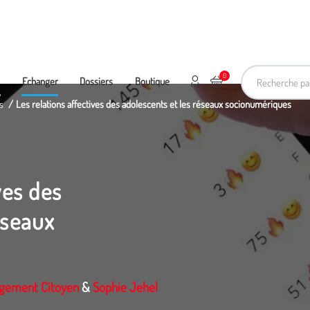
Recherche pa
0
Mon compte
Ajouter au panier
e
Echanger
Dossiers
Boutique
s
Les relations affectives des adolescents et les réseaux socionumériques
ves des
éseaux
agement Citoyen
&
Sophie Jehel