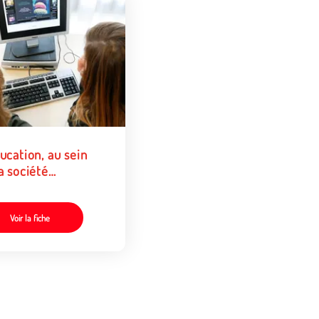
ucation, au sein
a société
érique
Voir la fiche