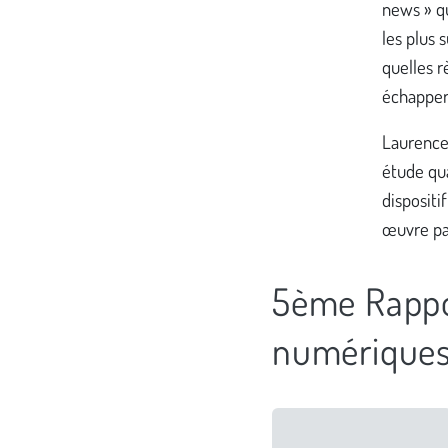
news » qu
les plus 
quelles r
échapper
Laurence
étude qua
dispositi
œuvre pa
5ème Rappor
numériques