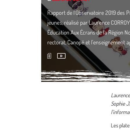
Rapport de l'Observatoire 2019 des 
jeunes, réalisé par Laurence CORROY 
Éducation Aux Écrans de la Région N
rectorat, Canopé et l'enseignement ag
Média secondaire
Laurence
Sophie JE
l’informa
Les plat