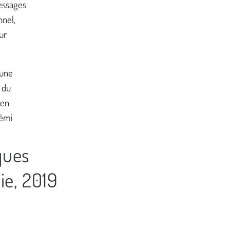
messages
nnel,
ur
'une
 du
 en
lémi
ques
e, 2019