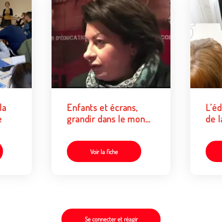
la
Enfants et écrans,
L’éd
e
grandir dans le monde
de l
numérique
num
Voir la fiche
Se connecter et réagir