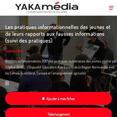
LA MÉDIATHÈQUE ÉDUC’ACTIVE DES CEMÉA
Aller
au
Les pratiques informationnelles des jeunes et
contenu
de leurs rapports aux fausses informations
principal
(suivi des pratiques)
Sophie Jehel
Rapport de l'observatoire 2017 des pratiques numériques des jeunes, réalisé par
Sophie JEHEL. (Dispositif Education Aux Ecrans de la Région Normandie avec
les Ceméa, le rectorat, Canopé et l'enseignement agricole)
Ajouter à mes fiches
Téléchargement