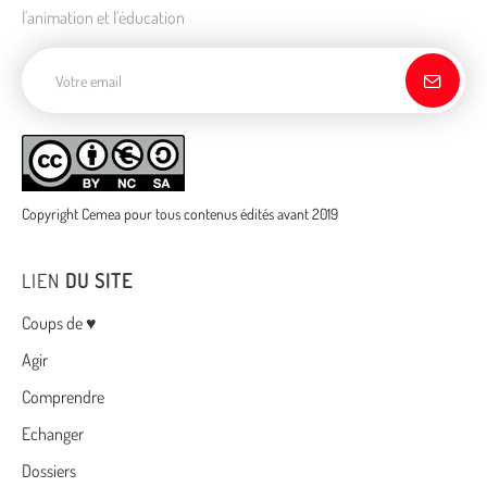
l'animation et l'éducation
Adresse de courriel
Copyright Cemea pour tous contenus édités avant 2019
LIEN
DU SITE
Menu
Coups de ♥
Agir
Comprendre
Echanger
Dossiers