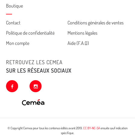
Boutique
Cemea
Contact
Conditions générales de ventes
Politique de confidentialité
Mentions légales
footer
Mon compte
Aide (F.A.Q)
RETROUVEZ LES CEMEA
SUR LES RÉSEAUX SOCIAUX
facebook
instagram
© Copyright Cemea pour tous les contenus édités avant 2019.
CC BY-NC-SA
ensuite sauf indication
spécifique.