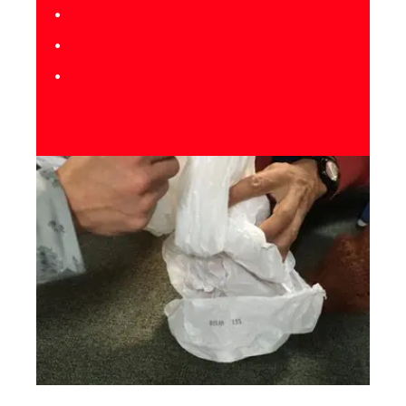
•
•
•