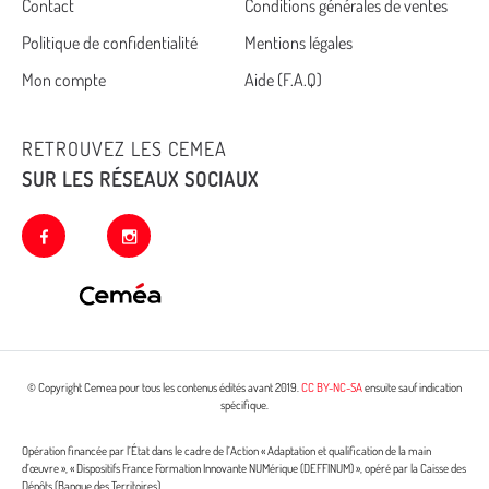
Cemea
Contact
Conditions générales de ventes
Politique de confidentialité
Mentions légales
footer
Mon compte
Aide (F.A.Q)
RETROUVEZ LES CEMEA
SUR LES RÉSEAUX SOCIAUX
facebook
instagram
© Copyright Cemea pour tous les contenus édités avant 2019.
CC BY-NC-SA
ensuite sauf indication
spécifique.
Opération financée par l’État dans le cadre de l’Action « Adaptation et qualification de la main
d’œuvre », « Dispositifs France Formation Innovante NUMérique (DEFFINUM) », opéré par la Caisse des
Dépôts (Banque des Territoires)