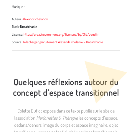
Musique :
Auteur:
Alexandr Zhelanov
Track:
Uncatchable
Licence:
https://creativecommons.org/licenses/by/3.0/deed.fr
Source:
Télécharger gratuitement Alexandr Zhelanov - Uncatchable
Quelques réflexions autour du
concept d’espace transitionnel
Colette Duflot expose dans ce texte publié sur le site de
l'association
Marionettes & Thérapie
les concepts d’espace,
dedans/dehors, image du corps et espace imaginaire, objet
transitionnel, espace potentiel, phénomènes transitionnels,