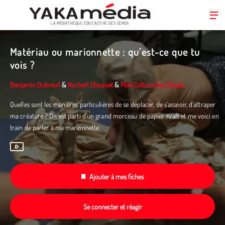
LA MÉDIATHÈQUE ÉDUC’ACTIVE DES CEMÉA
Aller
au
Matériau ou marionnette : qu’est-ce que tu
contenu
vois ?
principal
Benjamin Dubreuil
&
Norbert Choquet
&
Pôle Culture Des Ceméa
Quelles sont les manières particulières de se déplacer, de s’asseoir, d’attraper
ma créature ? On est parti d’un grand morceau de papier Kraft et me voici en
train de parler à ma marionnette.
Ajouter à mes fiches
Se connecter et réagir