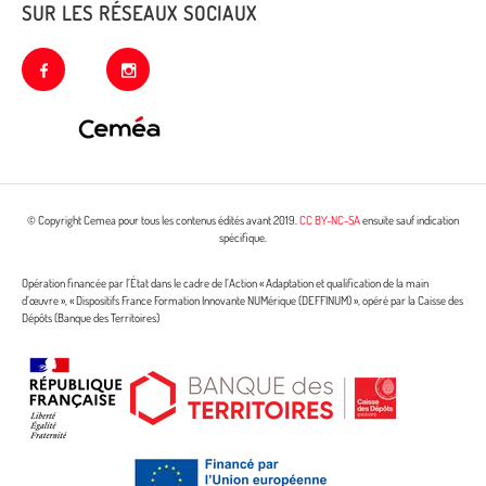
SUR LES RÉSEAUX SOCIAUX
facebook
instagram
© Copyright Cemea pour tous les contenus édités avant 2019.
CC BY-NC-SA
ensuite sauf indication
spécifique.
Opération financée par l’État dans le cadre de l’Action « Adaptation et qualification de la main
d’œuvre », « Dispositifs France Formation Innovante NUMérique (DEFFINUM) », opéré par la Caisse des
Dépôts (Banque des Territoires)