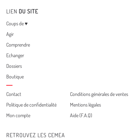
LIEN
DU SITE
Menu
Coups de ♥
Agir
Comprendre
Echanger
Dossiers
Boutique
Cemea
Contact
Conditions générales de ventes
Politique de confidentialité
Mentions légales
footer
Mon compte
Aide (F.A.Q)
RETROUVEZ LES CEMEA