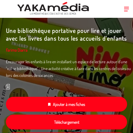
LA MÉDIATHÈQUE ÉDUC’ACTIVE DES CEMÉA
Aller
au
Une bibliothèque portative pour lire et jouer
contenu
avec les livres dans tous les accueils d'enfants
principal
Farima Diarra
Encourager les enfants à lire en installant un espace de lecture autour d'une
"valise bibliothèque" : Une activité créative à faire dans les centres de loisirs ou
lors des colonies de vacances.
Ajouter à mes fiches
Téléchargement