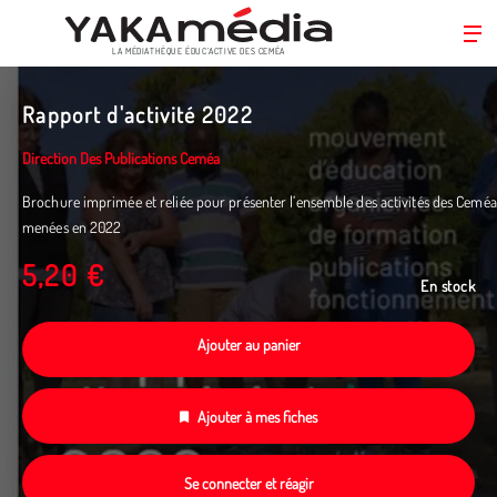
LA MÉDIATHÈQUE ÉDUC’ACTIVE DES CEMÉA
Aller
au
Rapport d'activité 2022
contenu
principal
Direction Des Publications Ceméa
Brochure imprimée et reliée pour présenter l’ensemble des activités des Ceméa
menées en 2022
5,20 €
En stock
Ajouter au panier
Ajouter à mes fiches
Se connecter et réagir