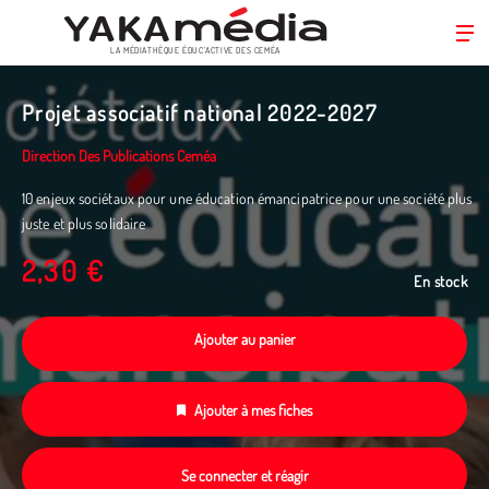
LA MÉDIATHÈQUE ÉDUC’ACTIVE DES CEMÉA
Aller
au
Projet associatif national 2022-2027
contenu
principal
Direction Des Publications Ceméa
10 enjeux sociétaux pour une éducation émancipatrice pour une société plus
juste et plus solidaire
2,30 €
En stock
Ajouter au panier
Ajouter à mes fiches
Se connecter et réagir