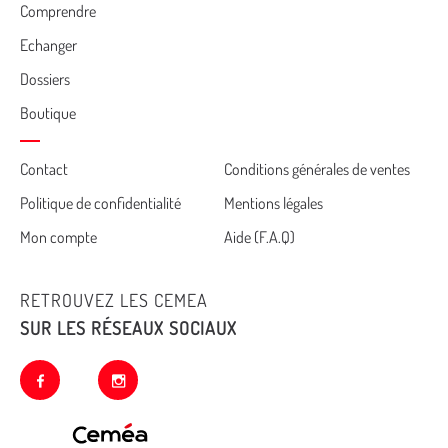
Comprendre
Echanger
Dossiers
Boutique
Cemea
Contact
Conditions générales de ventes
Politique de confidentialité
Mentions légales
footer
Mon compte
Aide (F.A.Q)
RETROUVEZ LES CEMEA
SUR LES RÉSEAUX SOCIAUX
facebook
instagram