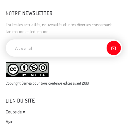
NOTRE
NEWSLETTER
Toutes les actualités, nouveautés et infos diverses concernant
l'animation et l'éducation
Adresse de courriel
Copyright Cemea pour tous contenus édités avant 2019
LIEN
DU SITE
Menu
Coups de ♥
Agir