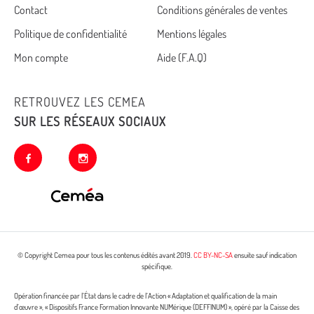
Cemea
Contact
Conditions générales de ventes
Politique de confidentialité
Mentions légales
footer
Mon compte
Aide (F.A.Q)
RETROUVEZ LES CEMEA
SUR LES RÉSEAUX SOCIAUX
facebook
instagram
© Copyright Cemea pour tous les contenus édités avant 2019.
CC BY-NC-SA
ensuite sauf indication
spécifique.
Opération financée par l’État dans le cadre de l’Action « Adaptation et qualification de la main
d’œuvre », « Dispositifs France Formation Innovante NUMérique (DEFFINUM) », opéré par la Caisse des