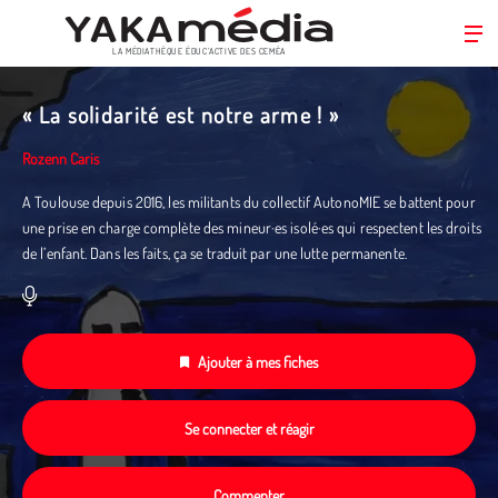
LA MÉDIATHÈQUE ÉDUC’ACTIVE DES CEMÉA
Aller
au
« La solidarité est notre arme ! »
contenu
principal
Rozenn Caris
A Toulouse depuis 2016, les militants du collectif AutonoMIE se battent pour
une prise en charge complète des mineur·es isolé·es qui respectent les droits
de l’enfant. Dans les faits, ça se traduit par une lutte permanente.
Ajouter à mes fiches
Se connecter et réagir
Commenter