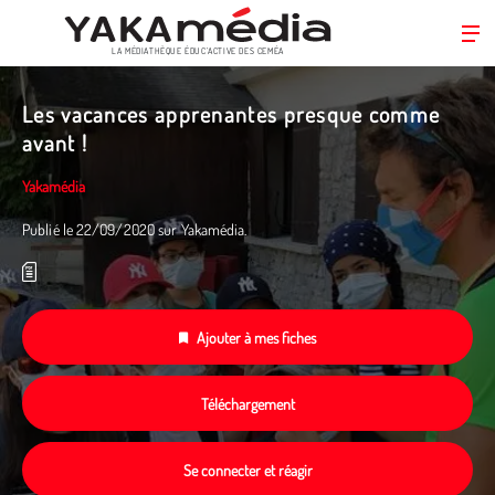
LA MÉDIATHÈQUE ÉDUC’ACTIVE DES CEMÉA
Aller
au
Les vacances apprenantes presque comme
contenu
avant !
principal
Yakamédia
Publié le 22/09/2020 sur Yakamédia.
Ajouter à mes fiches
Téléchargement
Se connecter et réagir