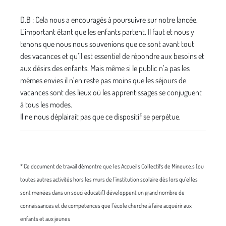
D.B : Cela nous a encouragés à poursuivre sur notre lancée.
L’important étant que les enfants partent. Il faut et nous y
tenons que nous nous souvenions que ce sont avant tout
des vacances et qu’il est essentiel de répondre aux besoins et
aux désirs des enfants. Mais même si le public n’a pas les
mêmes envies il n’en reste pas moins que les séjours de
vacances sont des lieux où les apprentissages se conjuguent
à tous les modes.
Il ne nous déplairait pas que ce dispositif se perpétue.
* Ce document de travail démontre que les Accueils Collectifs de Mineur.e.s (ou
toutes autres activités hors les murs de l’institution scolaire dès lors qu’elles
sont menées dans un souci éducatif) développent un grand nombre de
connaissances et de compétences que l’école cherche à faire acquérir aux
enfants et aux jeunes