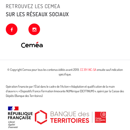
RETROUVEZ LES CEMEA
SUR LES RÉSEAUX SOCIAUX
facebook
instagram
© Copyright Cemea pour tous les contenus édités avant 2019.
CC BY-NC-SA
ensuite sauf indication
spécifique.
Opération financée par l’État dans le cadre de l’Action « Adaptation et qualification de la main
d’œuvre », « Dispositifs France Formation Innovante NUMérique (DEFFINUM) », opéré par la Caisse des
Dépôts (Banque des Territoires)