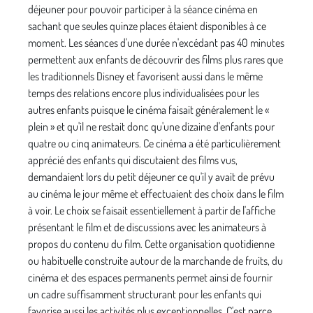
déjeuner pour pouvoir participer à la séance cinéma en
sachant que seules quinze places étaient disponibles à ce
moment. Les séances d'une durée n'excédant pas 40 minutes
permettent aux enfants de découvrir des films plus rares que
les traditionnels Disney et favorisent aussi dans le même
temps des relations encore plus individua­lisées pour les
autres enfants puisque le cinéma faisait généralement le «
plein » et qu'il ne restait donc qu'une dizaine d'enfants pour
quatre ou cinq animateurs. Ce cinéma a été particulière­ment
apprécié des enfants qui discutaient des films vus,
demandaient lors du petit déjeuner ce qu'il y avait de prévu
au cinéma le jour même et effectuaient des choix dans le film
à voir. Le choix se faisait essentiellement à partir de l'affiche
pré­sentant le film et de discussions avec les animateurs à
propos du contenu du film. Cette organisation quotidienne
ou habi­tuelle construite autour de la marchande de fruits, du
cinéma et des espaces per­manents permet ainsi de fournir
un cadre suffisamment structurant pour les enfants qui
favorise aussi les activités plus excep­tionnelles. C'est parce