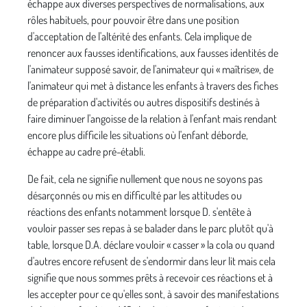
échappe aux diverses perspectives de normalisations, aux
rôles habituels, pour pouvoir être dans une position
d'acceptation de l'alté­rité des enfants. Cela implique de
renon­cer aux fausses identifications, aux fausses identités de
l'animateur supposé savoir, de l'animateur qui « maîtrise», de
l'animateur qui met à distance les enfants à travers des fiches
de préparation d'acti­vités ou autres dispositifs destinés à
faire diminuer l'angoisse de la relation à l'en­fant mais rendant
encore plus difficile les situations où l'enfant déborde,
échappe au cadre pré-établi.
De fait, cela ne signifie nullement que nous ne soyons pas
désarçonnés ou mis en difficulté par les attitudes ou
réactions des enfants notamment lorsque D. s'en­tête à
vouloir passer ses repas à se bala­der dans le parc plutôt qu'à
table, lorsque D.A. déclare vouloir « casser » la cola ou quand
d'autres encore refusent de s'en­dormir dans leur lit mais cela
signifie que nous sommes prêts à recevoir ces réac­tions et à
les accepter pour ce qu'elles sont, à savoir des manifestations