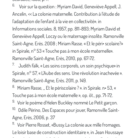
6.
Voir sur la question : Myriam David, Geneviève Appell, J.
Ancelin, << La colonie maternelle. Contribution à l'étude de
l'adaptation de l'enfant à la vie en collectivité». in
Informations sociales. 8, 1957, pp. 811-893; Myriam David et
Geneviève Appell, Loczy ou le maternage insolite. Ramonville
Saint-Agne. Erès. 2008 ; Miriam Rasse. « Et le péri• scolaire?»
in Spirale, n° 53 « Touche pas à mon école maternelle».
Ramonville Saint-Agne, Erès, 2010, pp. 67-72.
7.
Judith Falk, « Les soins corporels, un soin psychique» in
Spirale, n° 57, « L'Aube des sens. Une révolution inache­vée ».
Ramonville Saint-Agne, Erès. 2011, p. 149.
8.
Miriam Rasse, ,, Et le périscolaire ? ». in Spirale. n• 53, «
Touche pas à mon école maternelle », op. ôt., pp. 71-72.
9.
Voir le poème d'Helen Buckley nommé Le Petit garçon.
10.
Odile Périno, Des Espaces pour jouer, Ramonville Saint-
Agne, Erès, 2006, p. 37
11.
Voir Pierre Rosset, «Bussy.La colonie aux mille fromages.
Le loisir base de construction identitaire », in Jean Hous­saye