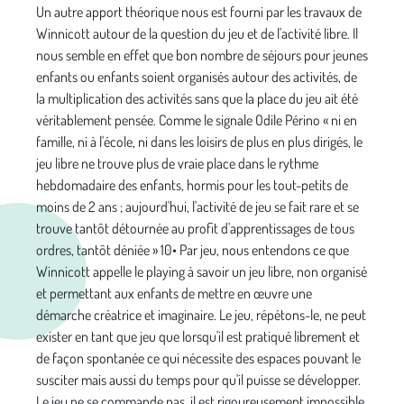
Un autre apport théorique nous est fourni par les tra­vaux de
Winnicott autour de la question du jeu et de l'activité libre. Il
nous semble en effet que bon nombre de séjours pour jeunes
enfants ou enfants soient orga­nisés autour des activités, de
la multiplication des acti­vités sans que la place du jeu ait été
véritablement pensée. Comme le signale Odile Périno « ni en
famille, ni à l'école, ni dans les loisirs de plus en plus dirigés, le
jeu libre ne trouve plus de vraie place dans le rythme
hebdomadaire des enfants, hormis pour les tout-petits de
moins de 2 ans ; aujourd'hui, l'activité de jeu se fait rare et se
trouve tantôt détournée au profit d'appren­tissages de tous
ordres, tantôt déniée » 10• Par jeu, nous entendons ce que
Winnicott appelle le playing à savoir un jeu libre, non organisé
et permettant aux enfants de mettre en œuvre une
démarche créatrice et imagi­naire. Le jeu, répétons-le, ne peut
exister en tant que jeu que lorsqu'il est pratiqué librement et
de façon spontanée ce qui nécessite des espaces pouvant le
susciter mais aussi du temps pour qu'il puisse se déve­lopper.
Le jeu ne se commande pas, il est rigoureuse­ment impossible