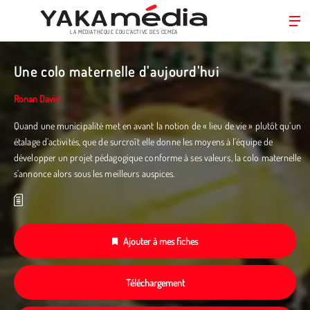
LA MÉDIATHÈQUE ÉDUC’ACTIVE DES CEMÉA
Aller
au
Une colo maternelle d'aujourd'hui
contenu
principal
Ronan David
Quand une municipalité met en avant la notion de « lieu de vie » plutôt qu’un
étalage d’activités, que de surcroît elle donne les moyens à l’équipe de
développer un projet pédagogique conforme à ses valeurs, la colo maternelle
s’annonce alors sous les meilleurs auspices.
Ajouter à mes fiches
Téléchargement