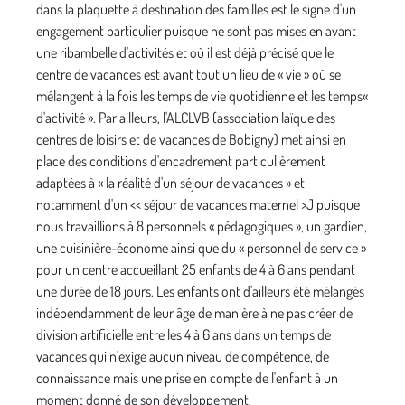
dans la plaquette à destination des familles est le signe d'un
engagement particulier puisque ne sont pas mises en avant
une ribambelle d'ac­tivités et où il est déjà précisé que le
centre de vacances est avant tout un lieu de « vie » où se
mélangent à la fois les temps de vie quotidienne et les temps«
d'acti­vité ». Par ailleurs, l'ALCLVB (association laïque des
centres de loisirs et de vacances de Bobigny) met ainsi en
place des conditions d'encadrement particulière­ment
adaptées à « la réalité d'un séjour de vacances » et
notamment d'un << séjour de vacances maternel >J puisque
nous travaillions à 8 personnels « pédago­giques », un gardien,
une cuisinière-économe ainsi que du « personnel de service »
pour un centre accueillant 25 enfants de 4 à 6 ans pendant
une durée de 18 jours. Les enfants ont d'ailleurs été mélangés
indépendamment de leur âge de manière à ne pas créer de
division artificielle entre les 4 à 6 ans dans un temps de
vacances qui n'exige aucun niveau de compétence, de
connaissance mais une prise en compte de l'enfant à un
moment donné de son déve­loppement.