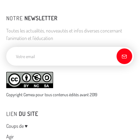
NOTRE
NEWSLETTER
Toutes les actualités, nouveautés et infos diverses concernant
l'animation et l'éducation
Adresse de courriel
Copyright Cemea pour tous contenus édités avant 2019
LIEN
DU SITE
Menu
Coups de ♥
Agir