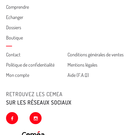
Comprendre
Echanger
Dossiers
Boutique
Cemea
Contact
Conditions générales de ventes
Politique de confidentialité
Mentions légales
footer
Mon compte
Aide (F.A.Q)
RETROUVEZ LES CEMEA
SUR LES RÉSEAUX SOCIAUX
facebook
instagram