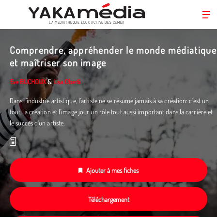
LA MÉDIATHÈQUE ÉDUC’ACTIVE DES CEMÉA
Aller
au
Comprendre, appréhender le monde médiatique
contenu
et maîtriser son image
principal
Eve BUCHOUX
&
Lisa Oberti
Dans l’industrie artistique, l’artiste ne se résume jamais à sa création: c’est un
tout, la création et l’image jour un rôle tout aussi important dans la carrière et
le succès d’un artiste.
Ajouter à mes fiches
Téléchargement