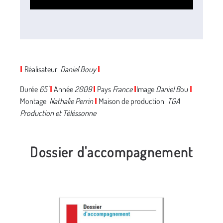
Réalisateur
Daniel Bouy
I
I
Durée
65'
Année
2009
Pays
France
Image
Daniel B
ou
I
I
I
I
Montage
Nathalie Perrin
Maison de production
TGA
I
Production et Téléssonne
Dossier d'accompagnement