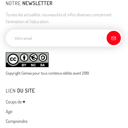
NOTRE
NEWSLETTER
Toutes les actualités, nouveautés et infos diverses concernant
l'animation et l'éducation
Adresse de courriel
Copyright Cemea pour tous contenus édités avant 2019
LIEN
DU SITE
Menu
Coups de ♥
Agir
Comprendre