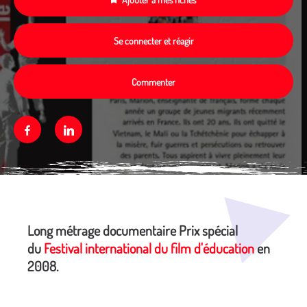
Se connecter et réagir
Commenter
Facebook
Linkedin
Média secondaire
Long métrage documentaire Prix spécial
du
Festival international du film d'éducation
en
2008.