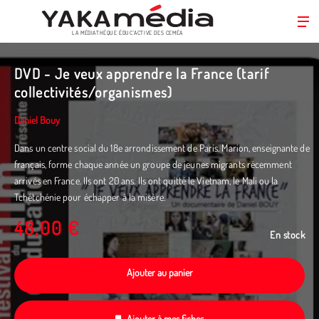
LA MÉDIATHÈQUE ÉDUC’ACTIVE DES CEMÉA
Aller
au
DVD - Je veux apprendre la France (tarif
contenu
collectivités/organismes)
principal
Daniel Bouy
Dans un centre social du 18e arrondissement de Paris, Marion, enseignante de
français, forme chaque année un groupe de jeunes migrants récemment
arrivés en France. Ils ont 20 ans. Ils ont quitté le Vietnam, le Mali ou la
Tchétchénie pour échapper à la misère.
48,00 €
En stock
Ajouter au panier
Ajouter à mes fiches