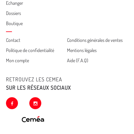
Echanger
Dossiers
Boutique
Cemea
Contact
Conditions générales de ventes
Politique de confidentialité
Mentions légales
footer
Mon compte
Aide (F.A.Q)
RETROUVEZ LES CEMEA
SUR LES RÉSEAUX SOCIAUX
facebook
instagram