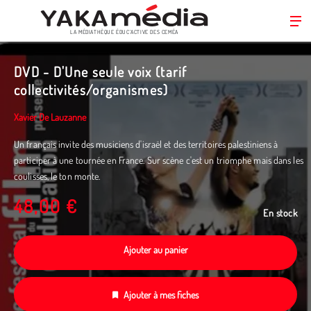
LA MÉDIATHÈQUE ÉDUC’ACTIVE DES CEMÉA
Aller
au
DVD - D'Une seule voix (tarif
contenu
collectivités/organismes)
principal
Xavier De Lauzanne
Un français invite des musiciens d'israël et des territoires palestiniens à
participer à une tournée en France. Sur scène c'est un triomphe mais dans les
coulisses, le ton monte.
48,00 €
En stock
Ajouter au panier
Ajouter à mes fiches