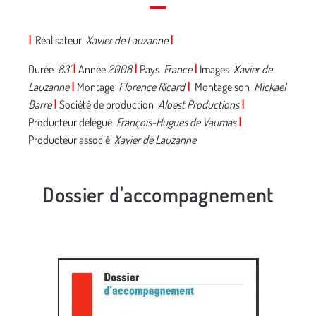
I
Réalisateur
Xavier de Lauzanne
I
Durée
83'
I
Année
2008
I
Pays
France
I
Images
Xavier de
Lauzanne
I
Montage
Florence Ricard
I
Montage son
Mickael
Barre
I
Société de production
Aloest Productions
I
Producteur délégué
François-Hugues de Vaumas
I
Producteur associé
Xavier de Lauzanne
Dossier d'accompagnement