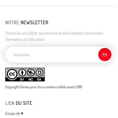
NOTRE
NEWSLETTER
Toutes les actualités, nouveautés et infos diverses concernant
l'animation et l'éducation
Adresse de courriel
Copyright Cemea pour tous contenus édités avant 2019
LIEN
DU SITE
Menu
Coups de ♥