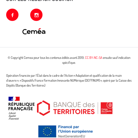
facebook
instagram
© Copyright Cemea pour tous les contenus édités avant 2019.
CC BY-NC-SA
ensuite sauf indication
spécifique.
Opération financée par l’État dans le cadre de l’Action « Adaptation et qualification de la main
d’œuvre », « Dispositifs France Formation Innovante NUMérique (DEFFINUM) », opéré par la Caisse des
Dépôts (Banque des Territoires)