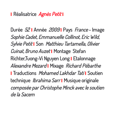
Réalisatrice
Agnès Petit
I
I
Durée
52
'
Année
2009
Pays
France
- Image
I
I
Sophie Cadet, Emmanuelle Collinot, Eric Wild,
Sylvie Petit
Son
Matthieu Tartamella, Olivier
I
Cuinat, Bruno Auzet
Montage Stefan
I
Richter,Tuong-Vi Nguyen Long
Etalonnage
I
Alexandre Mezard
Mixage
Richard Pébarthe
I
Traductions
Mohamed Lakhdar Tati
Soutien
I
I
technique
Ibrahima Sarr
Musique originale
I
composée par Christophe Minck avec le soutien
de la Sacem