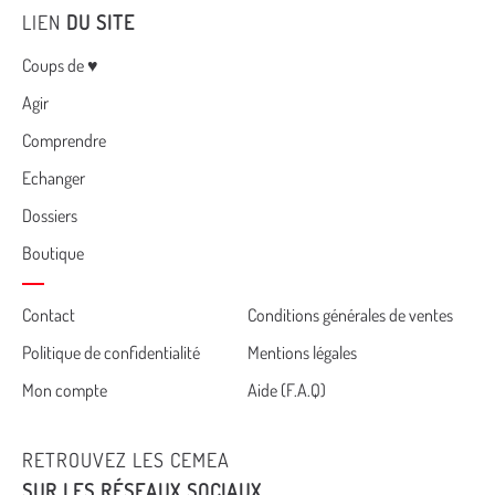
LIEN
DU SITE
Menu
Coups de ♥
Agir
Comprendre
Echanger
Dossiers
Boutique
Cemea
Contact
Conditions générales de ventes
Politique de confidentialité
Mentions légales
footer
Mon compte
Aide (F.A.Q)
RETROUVEZ LES CEMEA
SUR LES RÉSEAUX SOCIAUX