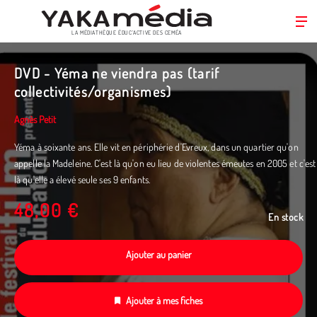
LA MÉDIATHÈQUE ÉDUC’ACTIVE DES CEMÉA
Aller
au
DVD - Yéma ne viendra pas (tarif
contenu
collectivités/organismes)
principal
Agnès Petit
Yéma à soixante ans. Elle vit en périphérie d'Evreux, dans un quartier qu'on
appelle la Madeleine. C'est là qu'on eu lieu de violentes émeutes en 2005 et c'est
là qu'elle a élevé seule ses 9 enfants.
48,00 €
En stock
Ajouter au panier
Ajouter à mes fiches