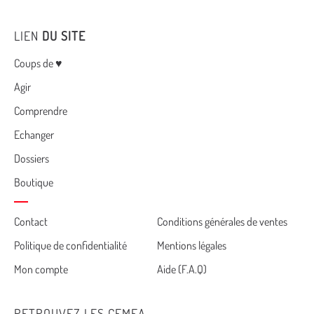
LIEN
DU SITE
Menu
Coups de ♥
Agir
Comprendre
Echanger
Dossiers
Boutique
Cemea
Contact
Conditions générales de ventes
Politique de confidentialité
Mentions légales
footer
Mon compte
Aide (F.A.Q)
RETROUVEZ LES CEMEA