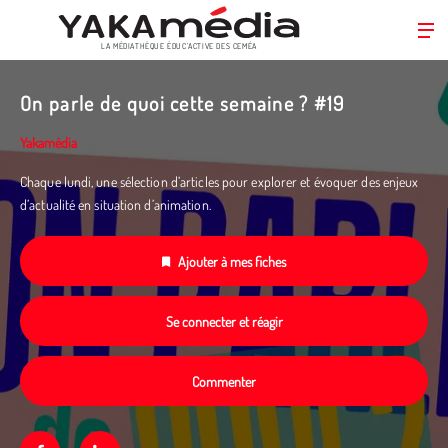
LA MÉDIATHÈQUE ÉDUC’ACTIVE DES CEMÉA
Aller
au
On parle de quoi cette semaine ? #19
contenu
principal
Yakamédia
Chaque lundi, une sélection d’articles pour explorer et évoquer des enjeux
d’actualité en situation d’animation.
Ajouter à mes fiches
Se connecter et réagir
Commenter