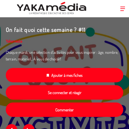
LA MÉDIATHÈQUE ÉDUC’ACTIVE DES CEMÉA
Aller
au
On fait quoi cette semaine ? #11
contenu
principal
Yakamédia
Chaque mardi, une sélection d’activités pour vous inspirer : âge, nombre,
terrain, matériel... À vous de choisir!
Ajouter à mes fiches
Se connecter et réagir
Commenter