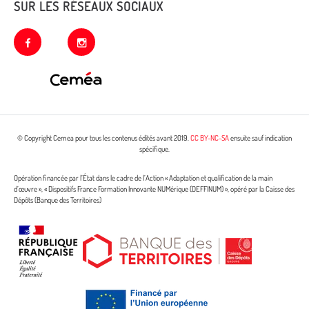
SUR LES RÉSEAUX SOCIAUX
facebook
instagram
© Copyright Cemea pour tous les contenus édités avant 2019.
CC BY-NC-SA
ensuite sauf indication
spécifique.
Opération financée par l’État dans le cadre de l’Action « Adaptation et qualification de la main
d’œuvre », « Dispositifs France Formation Innovante NUMérique (DEFFINUM) », opéré par la Caisse des
Dépôts (Banque des Territoires)