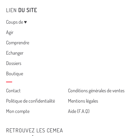
LIEN
DU SITE
Menu
Coups de ♥
Agir
Comprendre
Echanger
Dossiers
Boutique
Cemea
Contact
Conditions générales de ventes
Politique de confidentialité
Mentions légales
footer
Mon compte
Aide (F.A.Q)
RETROUVEZ LES CEMEA