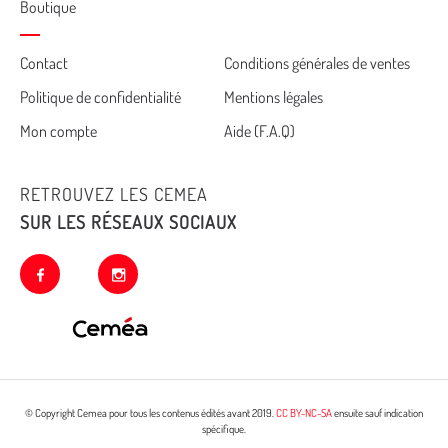
Boutique
Cemea
Contact
Conditions générales de ventes
Politique de confidentialité
Mentions légales
footer
Mon compte
Aide (F.A.Q)
RETROUVEZ LES CEMEA
SUR LES RÉSEAUX SOCIAUX
facebook
instagram
© Copyright Cemea pour tous les contenus édités avant 2019.
CC BY-NC-SA
ensuite sauf indication
spécifique.