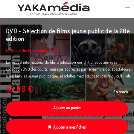
LA MÉDIATHÈQUE ÉDUC’ACTIVE DES CEMÉA
Aller
au
DVD - Sélection de films jeune public de la 20e
contenu
édition
principal
Direction Des Publications Ceméa
Le Festival international du film d’éducation enrichit chaque année sa
collection DVD des courts métrages appréciés par l’ensemble des spectateurs,
aussi bien les jeunes publics que les adultes médiateurs éducatifs ou culturels.
55,00 €
En stock
Ajouter au panier
Ajouter à mes fiches