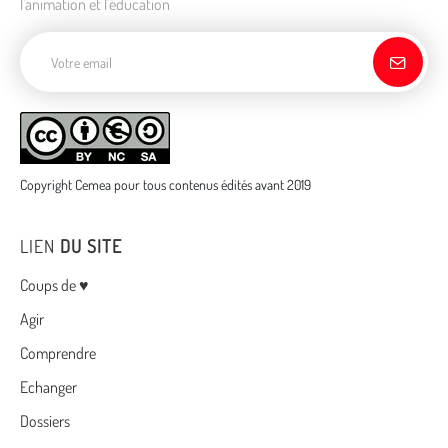
l'animation et l'éducation
Adresse de courriel
Copyright Cemea pour tous contenus édités avant 2019
LIEN
DU SITE
Menu
Coups de ♥
Agir
Comprendre
Echanger
Dossiers