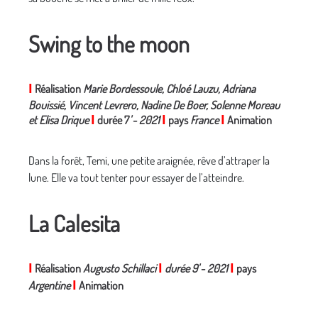
Swing to the moon
I
Réalisation
Marie Bordessoule, Chloé Lauzu, Adriana
Bouissié, Vincent Levrero, Nadine De Boer, Solenne Moreau
et Elisa Drique
I
durée 7
'
-
2021
I
pays
France
I
Animation
Dans la forêt, Temi, une petite araignée, rêve d’attraper la
lune. Elle va tout tenter pour essayer de l’atteindre.
La Calesita
I
Réalisation
Augusto Schillaci
I
durée 9'
-
2021
I
pays
Argentine
I
Animation