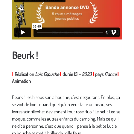
Beurk !
I
Réalisation
Loïc Espuche
I
durée 13' -
2023
I
pays
France
I
Animation
Beurk ! Les bisous sur la bouche, c’est dégoûtant. En plus, ça
se voit de loin : quand quelqu’un veut faire un bisou, ses
lèvres scintillent et deviennent tout rose fluo ! Le petit Léo se
moque, comme les autres enfants du camping. Mais ce qu’il
ne dit à personne, c’est que quand il pense à la petite Lucie,
sa bouche se met à briller de mille feux.