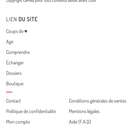
Copyright Cemea pour tous contenus édités avant 2019
LIEN
DU SITE
Menu
Coups de ♥
Agir
Comprendre
Echanger
Dossiers
Boutique
Cemea
Contact
Conditions générales de ventes
Politique de confidentialité
Mentions légales
footer
Mon compte
Aide (F.A.Q)