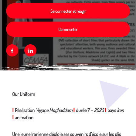
Se connecter et réagir
Commenter
Facebook
Linkedin
Média secondaire
Our Uniform
I
Réalisation
Yegane Moghaddam
I
durée 7' -
2023
I
pays
Iran
I
animation
Une jeune Iranienne déploie ses souvenirs d'école sur les plis