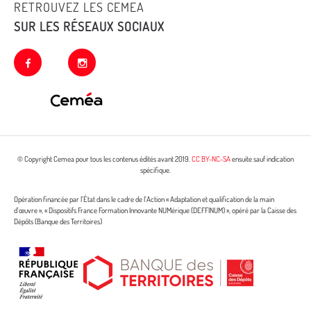
RETROUVEZ LES CEMEA
SUR LES RÉSEAUX SOCIAUX
facebook
instagram
© Copyright Cemea pour tous les contenus édités avant 2019.
CC BY-NC-SA
ensuite sauf indication
spécifique.
Opération financée par l’État dans le cadre de l’Action « Adaptation et qualification de la main
d’œuvre », « Dispositifs France Formation Innovante NUMérique (DEFFINUM) », opéré par la Caisse des
Dépôts (Banque des Territoires)