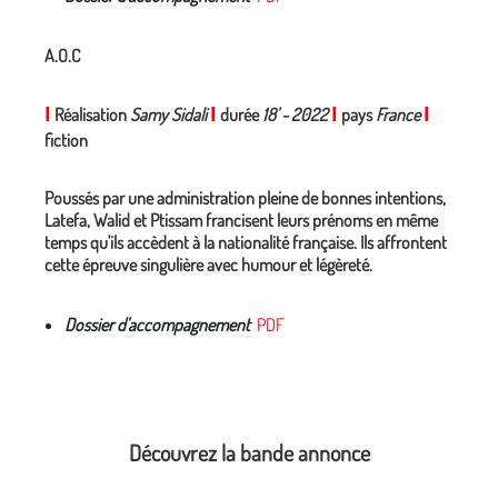
A.O.C
I
Réalisation
Samy Sidali
I
durée
18' -
2022
I
pays
France
I
fiction
Poussés par une administration pleine de bonnes intentions,
Latefa, Walid et Ptissam francisent leurs prénoms en même
temps qu'ils accèdent à la nationalité française. Ils affrontent
cette épreuve singulière avec humour et légèreté.
Dossier d'accompagnement
PDF
Découvrez la bande annonce