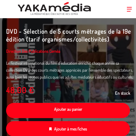
LA MÉDIATHÈQUE ÉDUC’ACTIVE DES CEMÉA
Aller
au
DVD - Sélection de 5 courts métrages de la 19e
contenu
édition (tarif organismes/collectivités)
principal
Direction Des Publications Ceméa
Le Festival international du film d’éducation enrichit chaque année sa
collection DVD des courts métrages appréciés par l’ensemble des spectateurs,
aussi bien les jeunes publics que les adultes médiateurs éducatifs ou culturels.
48,00 €
En stock
Ajouter au panier
Ajouter à mes fiches