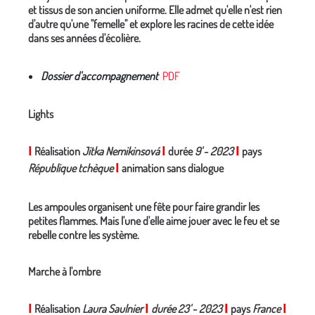
et tissus de son ancien uniforme. Elle admet qu'elle n'est rien
d'autre qu'une "femelle" et explore les racines de cette idée
dans ses années d'écolière.
Dossier d'accompagnement
PDF
Lights
I
Réalisation
Jitka Nemikinsová
I
durée
9'
-
2023
I
pays
République tchèque
I
animation sans dialogue
Les ampoules organisent une fête pour faire grandir les
petites flammes. Mais l'une d'elle aime jouer avec le feu et se
rebelle contre les système.
Marche à l'ombre
I
Réalisation
Laura Saulnier
I
durée 23'
-
2023
I
pays
France
I