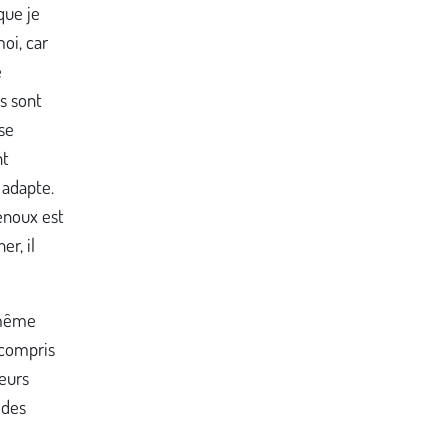
que je
oi, car
e
s sont
se
nt
 adapte.
genoux est
r, il
t même
 compris
leurs
 des