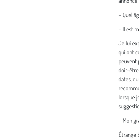
annonce 
– Quel âg
– Il est t
Je lui ex
qui ont c
peuvent p
doit-être
dates, qu
recommenç
lorsque j
suggestio
– Mon gr
Étrange b