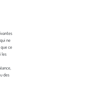
vivantes
 qui ne
e que ce
 les
séance,
ou des