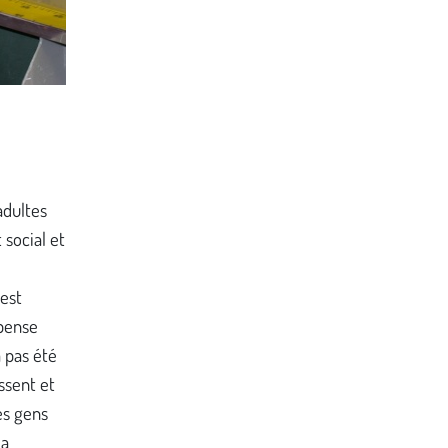
 adultes
social et
 est
 pense
a pas été
ssent et
es gens
 a