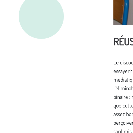
RÉUS
Le discou
essayent
médiatiq
l’élimina
binaire :
que cette
assez bon
perçoiven
sont mis 