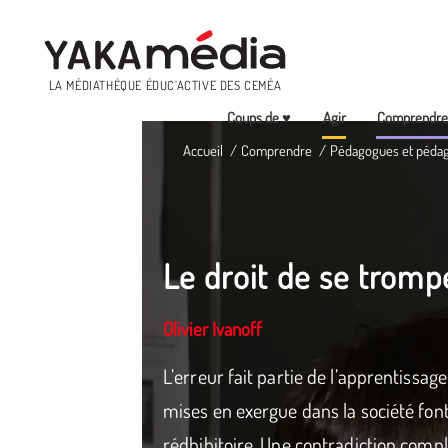
Menu
LA MÉDIATHÈQUE ÉDUC’ACTIVE DES CEMÉA
Coups de ♥
Agir
Comprendr
Aller
Accueil
Comprendre
Pédagogues et péda
au
contenu
principal
Le droit de se tromp
Olivier Ivanoff
L’erreur fait partie de l’apprentissag
mises en exergue dans la société font
rédhibitoire. Une contradiction compl