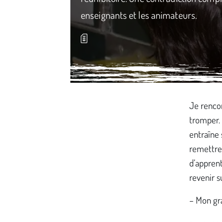
enseignants et les animateurs.
Média secondaire
Je rencon
tromper. 
entraîne 
remettre
d’apprent
revenir s
– Mon gr