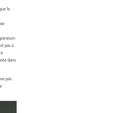
que le
nse
mparaison
st pas à
te
ante dans
uve pas
le