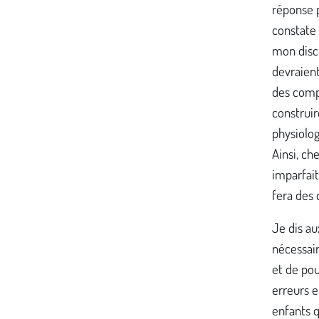
réponse p
constate 
mon disco
devraien
des compo
construi
physiolog
Ainsi, ch
imparfait
fera des 
Je dis au
nécessair
et de pou
erreurs e
enfants q