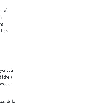
ière),
 à
nt
ution
yer et à
 tâche à
passe et
sûrs de la