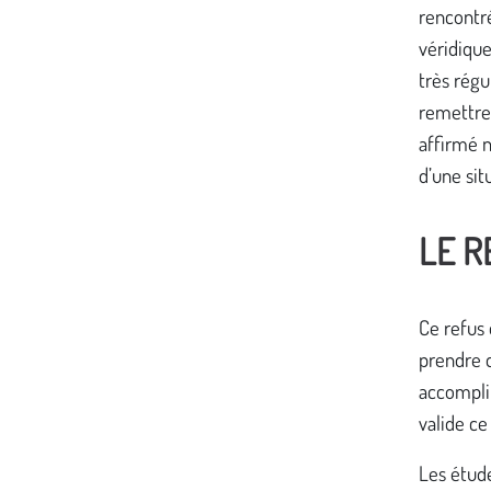
rencontré
véridique
très régu
remettre 
affirmé n
d’une sit
LE R
Ce refus 
prendre d
accomplir
valide ce
Les étude