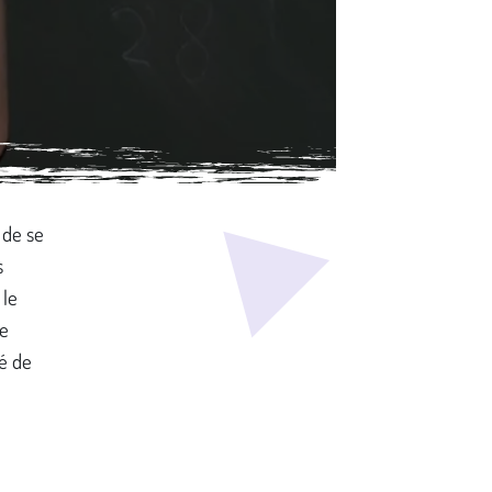
 de se
s
 le
he
té de