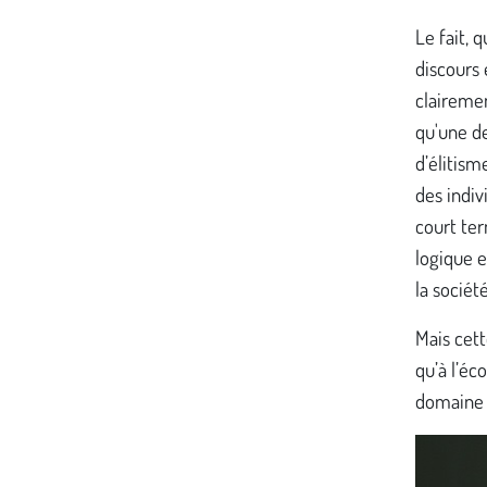
Le fait, 
discours 
clairemen
qu'une de
d’élitism
des indiv
court ter
logique e
la société
Mais cet
qu’à l’éc
domaine 