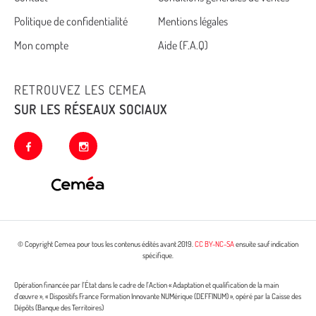
Cemea
Politique de confidentialité
Mentions légales
footer
Mon compte
Aide (F.A.Q)
RETROUVEZ LES CEMEA
SUR LES RÉSEAUX SOCIAUX
facebook
instagram
© Copyright Cemea pour tous les contenus édités avant 2019.
CC BY-NC-SA
ensuite sauf indication
spécifique.
Opération financée par l’État dans le cadre de l’Action « Adaptation et qualification de la main
d’œuvre », « Dispositifs France Formation Innovante NUMérique (DEFFINUM) », opéré par la Caisse des
Dépôts (Banque des Territoires)