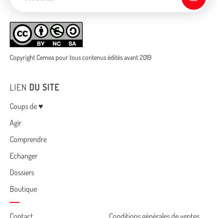
Copyright Cemea pour tous contenus édités avant 2019
LIEN
DU SITE
Menu
Coups de ♥
Agir
Comprendre
Echanger
Dossiers
Boutique
Contact
Conditions générales de ventes