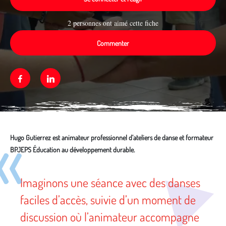
2 personnes ont aimé cette fiche
Commenter
Facebook
Linkedin
Hugo Gutierrez est animateur professionnel d’ateliers de danse et formateur
BPJEPS Éducation au développement durable.
Média secondaire
Imaginons une séance avec des danses
faciles d’accès, suivie d’un moment de
discussion où l’animateur accompagne