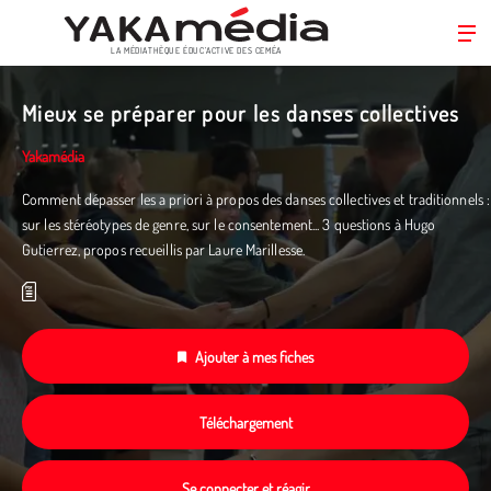
LA MÉDIATHÈQUE ÉDUC’ACTIVE DES CEMÉA
Aller
au
Mieux se préparer pour les danses collectives
contenu
principal
Yakamédia
Comment dépasser les a priori à propos des danses collectives et traditionnels :
sur les stéréotypes de genre, sur le consentement... 3 questions à Hugo
Gutierrez, propos recueillis par Laure Marillesse.
Ajouter à mes fiches
Téléchargement
Se connecter et réagir